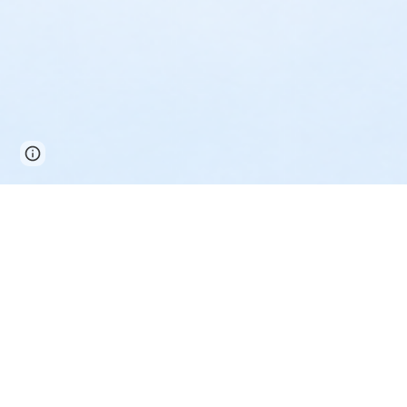
Page
Google Sites
Report abuse
updated
Scegli una sezione per esplorare i prodotti 
Video
Podcast