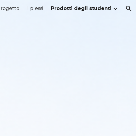
 progetto
I plessi
Prodotti degli studenti
ion