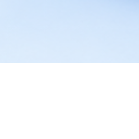
Card e quiz
Mappe concettuali