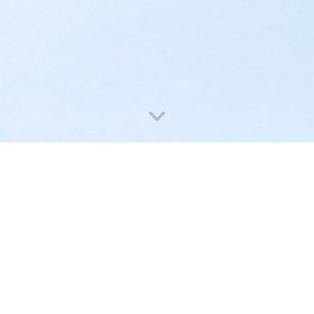
realizzati dagli studenti durante il percorso.
Audio pillole
Infografiche