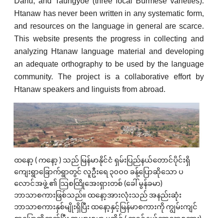
Danu, and Taungyoe (three local Burmese varieties).
Htanaw has never been written in any systematic form,
and resources on the language in general are scarce.
This website presents the progress in collecting and
analyzing Htanaw language material and developing
an adequate orthography to be used by the language
community. The project is a collaborative effort by
Htanaw speakers and linguists from abroad.
ထနော့ ( ကနော့ ) သည် မြန်မာနိုင်ငံ ရှမ်းပြည်နယ်တောင်ပိုင်းရှိ
ကျေးရွာ‌ခြောက်ရွာတွင် လူဦးရေ ၃၀၀၀ ခန့်ပြောဆိုသော ပ
လောင်အဖွဲ့ ၏ သြစထြိုအေးရှားတစ် (ခေါ် မွန်ခမာ)
ဘာသာစကားဖြစ်သည်။ ထနော့အားလုံးသည် အနည်းဆုံး
ဘာသာစကားနှစ်မျိုးရှိပြီး ထနော့နှင့်မြန်မာစကားကို ကျွမ်းကျင်