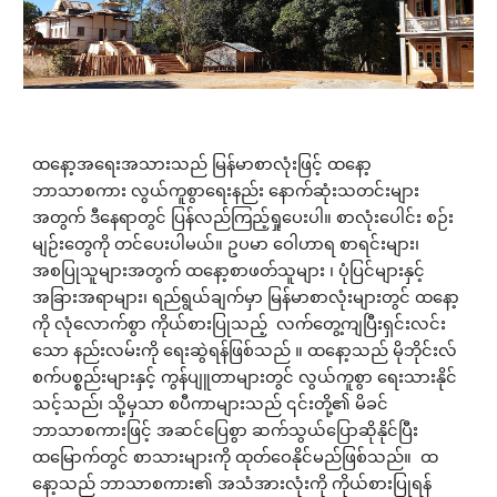
ထနော့အရေးအသားသည် မြန်မာစာလုံးဖြင့် ထနော့
ဘာသာစကား လွယ်ကူစွာရေးနည်း နောက်ဆုံးသတင်းများ
အတွက် ဒီနေရာတွင် ပြန်လည်ကြည့်ရှုပေးပါ။ စာလုံးပေါင်း စဉ်း
မျဉ်းတွေကို တင်‌ပေးပါမယ်။ ဥပမာ ဝေါဟာရ စာရင်းများ၊
အစပြုသူများအတွက် ထ​နော့စာဖတ်သူများ ၊ ပုံပြင်များနှင့်
အခြားအရာများ၊ ရည်ရွယ်ချက်မှာ မြန်မာစာလုံးများတွင် ထနော့
ကို လုံလောက်စွာ ကိုယ်စားပြုသည့် လက်တွေ့ကျပြီးရှင်းလင်း
သော နည်းလမ်းကို ရေးဆွဲရန်ဖြစ်သည် ။ ထနော့သည် မိုဘိုင်းလ်
စက်ပစ္စည်းများနှင့် ကွန်ပျူတာများတွင် လွယ်ကူစွာ ရေးသားနိုင်
သင့်သည်၊ သို့မှသာ စပီကာများသည် ၎င်းတို့၏ မိခင်
ဘာသာစကားဖြင့် အဆင်ပြေစွာ ဆက်သွယ်ပြောဆိုနိုင်ပြီး
ထမြောက်တွင် စာသားများကို ထုတ်ဝေနိုင်မည်ဖြစ်သည်။ ထ
နော့သည် ဘာသာစကား၏ အသံအားလုံးကို ကိုယ်စားပြုရန်