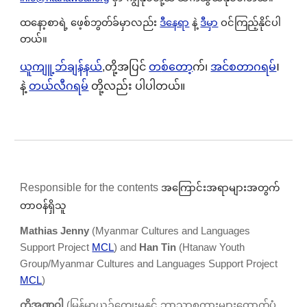
ထနော့စာရဲ့ ဖေ့စ်ဘွတ်ခ်မှာလည်း
ဒီနေရာ
နဲ့
ဒီမှာ
ဝင်ကြည့်နိုင်ပါ
တယ်။
၊
ယူကျူ့ဘ်
ချန်နယ်
,တို့အပြင်
တ
စ်တော
့က်၊
အင်စတာဂရမ်
တယ်လီဂရမ်
နဲ့
တို့လည်း ပါပါတယ်
။
Responsible for the contents
အကြောင်းအရာများအတွက်
တာဝန်ရှိသူ
Mathias Jenny
(M
yanmar Cultures and Languages
Support Project
MCL
) and
Han Tin
(Htanaw Youth
Group/Myanmar Cultures and Languages Support Project
MCL
)
ကိုအဏ္ဏဝါ
(
မြန်မာယဉ်ကျေးမှုနှင့် ဘာသာစကားများထောက်ပံ့