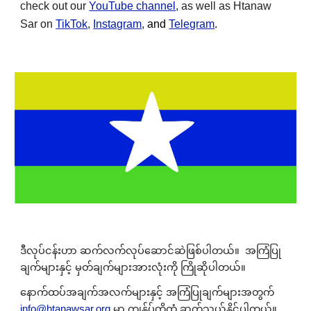
check out our
YouTube channel
, as well as Htanaw
Sar on
TikTok
,
Instagram
,
and
Telegram
.
ဒီလုပ်ငန်းဟာ ဆက်လက်လုပ်ဆောင်ဆဲဖြစ်ပါတယ်။ အကြံပြု
ချက်များနှင့် မှတ်ချက်များအားလုံးကို ကြိုဆိုပါတယ်။
နောက်ထပ်အချက်အလက်များနှင့် အကြံပြုချက်များအတွက်
info@htanawsar.org
မှာ ကျွန်ုပ်တို့ထံ ဆက်သွယ်နိုင်ပါတယ်။