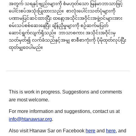
အတွက် သရနှင့်ဗျည်းများကို စံမဟုတ်သော မြန်မာဘာသာဖြင့်
ပေါင်းစပ်အသုံးပြုထားသည်။ စာလုံးပေါင်းသတ်ပုံများကို
ပဏာမပြင်ဆင်ထားပြီး ထနော့အသိုင်းအဝိုင်းအဖွဲ့ဝင်များအား
စမ်းသပ်စစ်ဆေးနေပြီး ချိန်ညှိမှုများကို စဉ်ဆက်မပြတ်
ဆောင်ရွက်လျက်ရှိသည်။ ဘာသာစကား အသိုင်းအဝိုင်းမှ
သတ်မှတ်၍ လက်ခံသည်နှင့်အမျှ စာစီစာကုံးကို ပိုမိုထုတ်လုပ်ပြီး
ထုတ်မျှဝေပါမည်။
This is work in progress
. S
uggestions and comments
are most welcome.
For more information and suggestions, contact us at
info@htanawsar.org
.
Also visit Htanaw Sar on Facebook
here
and
here
, and