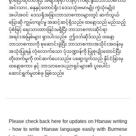
စွာ‌ပြောဆိုတတ်ပြီး အများစုမှာ ပအိုဝ့် ( ကရင်နွယ်ဘာသာစကား)
အင်းသား , ဓနုနှင့်တောင်ရိုး ( ဒေသသုံးဗမာမျိုး ကွဲသုံးမျိုး)
အပါအဝင် ဒေသရှိအခြားဘာသာစကားများတွင် ဆက်သွယ်
ပြောဆို ကျွမ်းကျင်မှု
အဆင့်ဆင့်ရှိသည်။ ထနော့သည် မည်သည့်
ပုံစံဖြင့် ရေးသားထားခြင်းမရှိပြီး
ဘာသာစကားဆိုင်ရာ
အရင်းအမြစ်များ ရှားပါးသည်။ ဤဝဘ်ဆိုဒ်သည် ထနော့
ဘာသာစကားကို စုဆောင်းခွဲပြီး ဘာသာစကားအသိုင်းအဝန်းမှ
အသုံးပြုရန် လုံလောက်သော ပုံသဏ္ဍာန်ကို ပြုစုပျိုးထောင်ပြီး
တိုးတက်မှုကို တင်ဆက်ပေးသည်။ ပရော့ဂျက်သည် နိုင်ငံခြားမှ
ထနော့စကား နှင့် ဘာသာဗေဒပညာရှင်များ၏ ပူးပေါင်း
ဆောင်ရွက်မှုတစ်ခု ဖြစ်သည်။
Please check back here for updates on Htanaw writing
- how to write Htanaw language easily with Burmese