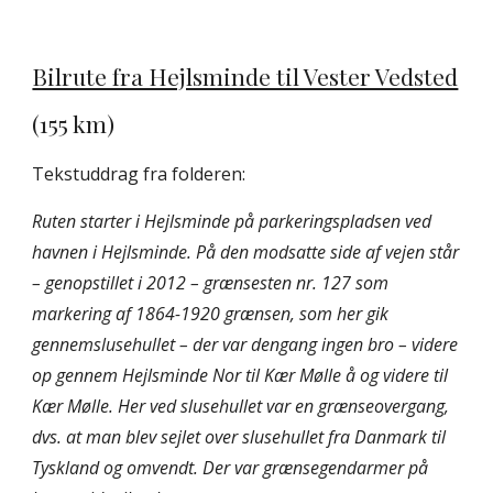
Bilrute fra Hejlsminde til Vester Vedsted
(155 km)
Tekstuddrag fra folderen:
Ruten starter i Hejlsminde på parkeringspladsen ved 
havnen i Hejlsminde. På den modsatte side af vejen står 
– genopstillet i 2012 – grænsesten nr. 127 som 
markering af 1864-1920 grænsen, som her gik 
gennemslusehullet – der var dengang ingen bro – videre 
op gennem Hejlsminde Nor til Kær Mølle å og videre til 
Kær Mølle. Her ved slusehullet var en grænseovergang, 
dvs. at man blev sejlet over slusehullet fra Danmark til 
Tyskland og omvendt. Der var grænsegendarmer på 