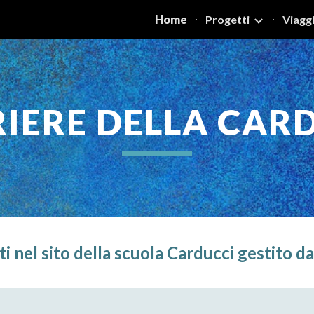
Home
Progetti
Viaggi
ip to main content
Skip to navigat
IERE DELLA CAR
 nel sito della scuola Carducci gestito da