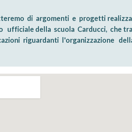
tteremo  di  argomenti  e  progetti realizzati
  ufficiale della  scuola  Carducci,  che trat
zioni  riguardanti  l'organizzazione   dell