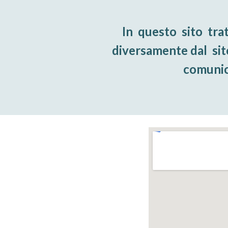
In  questo  sito  tra
diversamente dal  sito 
comunica