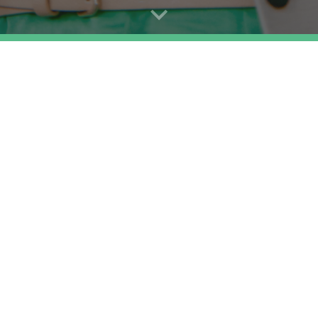
ssing nodig aan decreet 
Nederlandstalige 
integrale jeugdzorg
kinderopvang ook slachto
van besparingsgol
(oktober 2019)