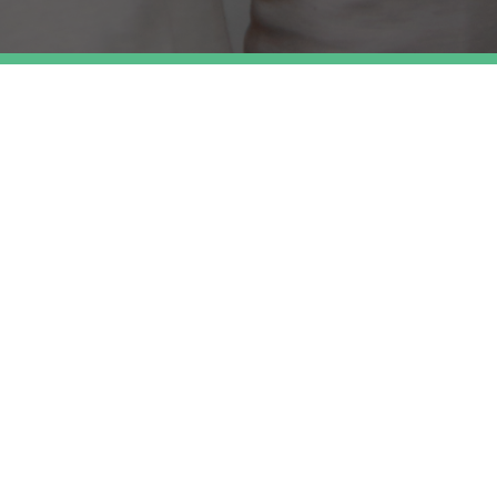
Ongrondwettelijkheid decreet Integrale 
Jeugdhulp
ffer 
Vraag aan minister Vandeurzen
f
(september 2019)