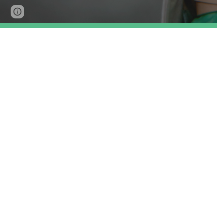
Page
Google Sites
Report abuse
updated
Stigma rond borstvoeding 
Aanpa
wegwerken
 (december 2019)