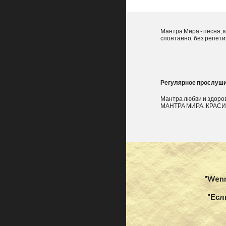
Мантра Мира - песня, 
спонтанно, без репети
Регулярное прослуши
Мантра любви и здоро
МАНТРА МИРА. КРАСИВ
"Wenn
"Есл