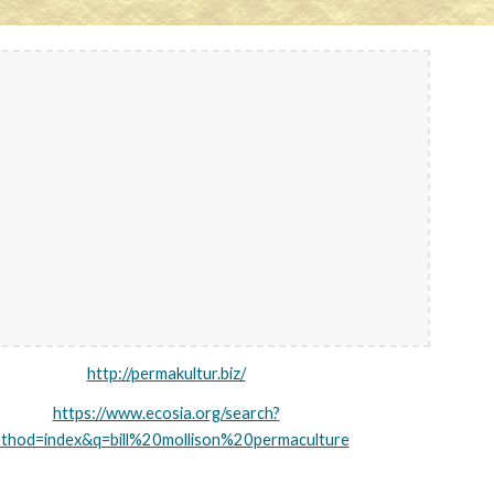
http://permakultur.biz/
https://www.ecosia.org/search?
thod=index&q=bill%20mollison%20permaculture