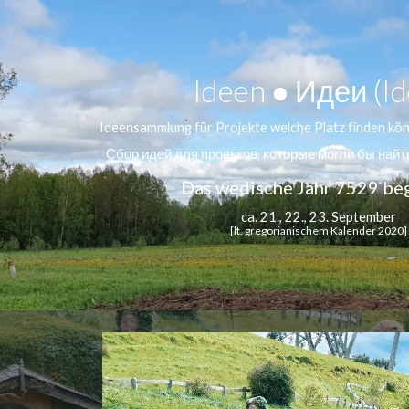
ip to main content
Skip to navigat
Ideen ● Идеи (Ide
Ideensammlung für Projekte welche Platz finden kön
Сбор идей для проектов, которые могли бы найт
Das wedische Jahr 7529 be
ca. 21., 22., 23. September
[lt. gregorianischem Kalender 2020]