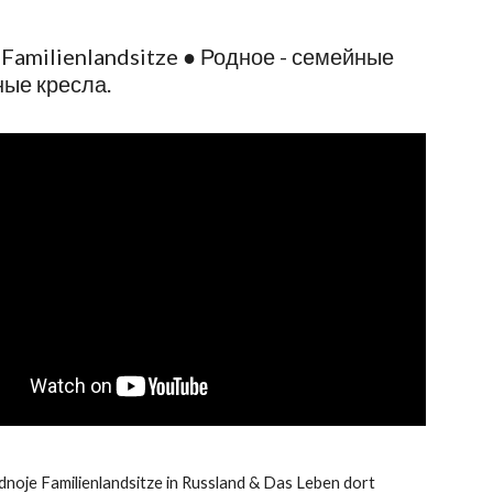
Familienlandsitze ● Родное - семейные
ные кресла.
dnoje Familienlandsitze in Russland & Das Leben dort