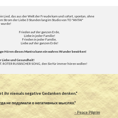
ein Lied, das aus der Welt der Freude kam und sofort, spontan, ohne
em Strom der Liebe 3 Stunden lang im Studio von TO "ANTAI"
 wurde!
Frieden auf der ganzen Erde,
Liebe in jeder Familie!
Frieden in jeder Familie,
Liebe auf der ganzen Erde!
ge Hören dieses Mantra kann ein wahres Wunder bewirken!
r Liebe und Gesundheit!
 ROTER RUSSISCHER SONG, den Sie für immer hören wollen!
et ihr niemals negative Gedanken denken.”
да не подумали о негативных мыслях."
- Peace Pilgrim