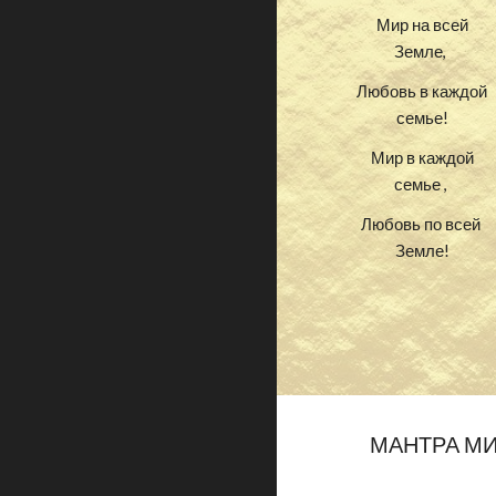
Мир на всей
Земле,
Любовь в каждой
семье!
Мир в каждой
семье ,
Любовь по всей
Земле!
МАНТРА МИР