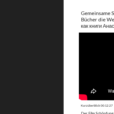
Gemeinsame Sc
Bücher die We
как книги Ана
Kurzüberblick 00:12:27
Der Film Schöpfung