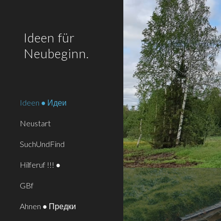
Sk
Ideen für
Neubeginn.
Ideen ● Идеи
Neustart
SuchUndFind
Hilferuf !!! ●
GBf
Ahnen ● Предки