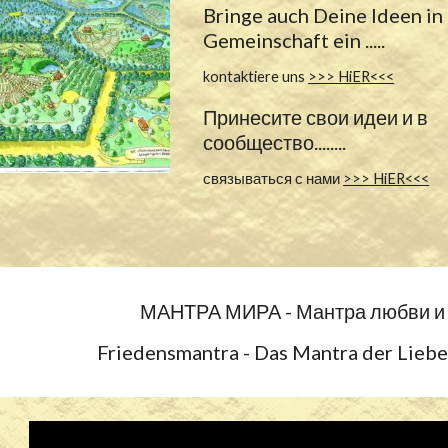
Bringe auch Deine Ideen in
Gemeinschaft ein .....
kontaktiere uns
>>> HiER<<<
Принесите свои идеи и в
сообщество........
связываться с нами
>>> HiER<<<
МАНТРА МИРА
- Мантра любви и
Friedensmantra - Das Mantra der Lieb