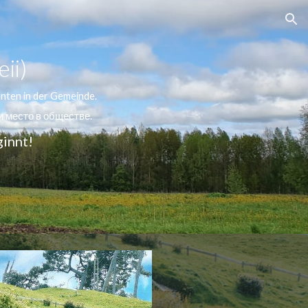
ion
ii)
nten in der Gemeinde.
и место в обществе.
ginnt!