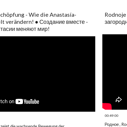
höpfung - Wie die Anastasía-
Rodnoje 
lt verändern! ● Создание вместе -
загород
стасии меняют мир!
00:49:00
Родное , Ro
 zeigt die wachsende Bewegung der