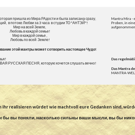
которая пришла из Мира РАдости и была записана сразу,
Mantra Mira - 
ций, в потоке Любви за 3 часа в студии ТО "АНТЭЙ"!
Proben, in ein
Мир на всей Земле,
aufgenommen
Любовь в каждой семье!
Мир в каждой семье ,
Любовь по всей Земле!
вание этой мантры может сотворить настоящее Чудо!
вья!
Das regelmäßi
АЯ РУССКАЯ ПЕСНЯ, которую хочется слушать вечно!
Das Mantra de
MANTRA-WELT.
 ihr realisieren würdet wie machtvoll eure Gedanken sind, würd
и бы вы поняли, насколько сильны ваши мысли, вы бы никог