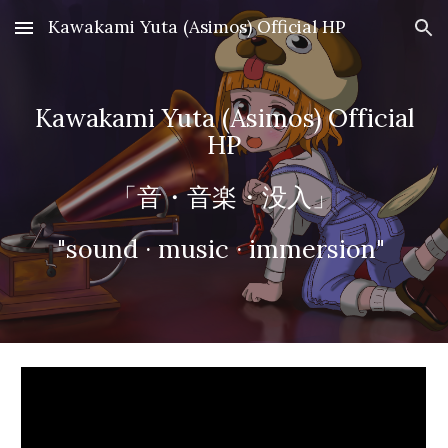
Kawakami Yuta (Asimos) Official HP
Skip to main content
Skip to navigation
Kawakami Yuta (Asimos) Official
HP
「音・音楽・没入」
"sound · music · immersion"