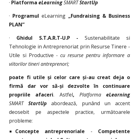
·
Platforma
eLearning
SMART
S
tartUp
·
P
rogramul
eLearning
„Fundraising & Business
PLAN”
·
Ghidul S.T.A.R.T-U.P -
Sustenabilitate si
Tehnologie in Antreprenoriat prin Resurse Tinere -
Utile si Productive
- cu resurse pentru informare a
viitorilor tineri antreprenori;
poate fi utile și celor care și-au creat deja o
firmă dar vor să-și dezvolte în continuare
propriile afaceri
. Astfel
,
Platforma
eLearning
SMART
S
tartUp
abordează, punând un accent
deosebit pe aspectele practice, următoarele
probleme:
Concepte antreprenoriale
-
Competente