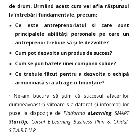
de drum. Urmând acest curs vei afla răspunsul
la întrebări fundamentale, precum:
Ce este antreprenoriatul și care sunt
principalele abilități personale pe care un
antreprenor trebuie să și le dezvolte?
Cum pot dezvolta un produs de succes?
Cum se pun bazele unei companii solide?
Ce trebuie făcut pentru a dezvolta o echipă
armonioasă și a atrage o finanțare?
· Ne-am bucura să știm că succesul afacerilor
dumneavoastră viitoare s-a datorat și informațiilor
puse la dispoziție de
Platforma
eLearning
SMART
S
tartUp
, Cursul E-Learning Business Plan
&
Ghidul
S.T.A.R.T-U.P
.