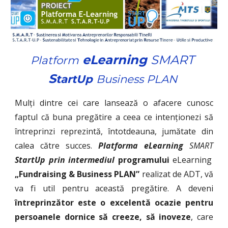
 eLearning 
SMART
Platform
S
tartUp
Business PLAN 
Mulți dintre cei care lansează o afacere cunosc
faptul că buna pregătire a ceea ce intenționezi să
întreprinzi reprezintă, întotdeauna, jumătate din
calea către succes.
Platforma
eLearning
SMART
S
tartUp prin intermediul
programului
eLearning
„Fundraising & Business PLAN”
realizat de ADT, vă
va fi util pentru această pregătire. A deveni
întreprinzător este o excelentă ocazie pentru
persoanele dornice să creeze, să inoveze
, care