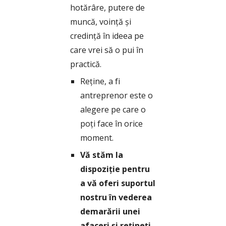
hotărâre, putere de 
muncă, voință și 
credință în ideea pe 
care vrei să o pui în 
practică.
Reține, a fi 
antreprenor este o 
alegere pe care o 
poți face în orice 
moment.
Vă stăm la 
dispoziție pentru 
a vă oferi suportul 
nostru în vederea 
demarării unei 
afaceri și rețineți 