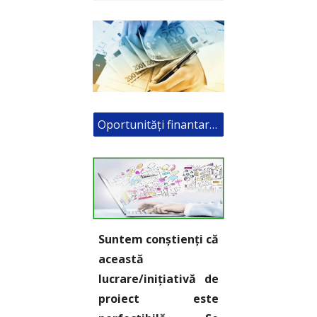
Oportunități finantare ONG
Suntem conștienți că
această
lucrare/inițiativă de
proiect este