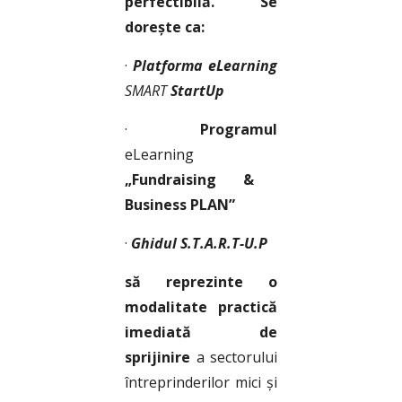
perfectibilă. Se
dorește ca:
·
Platforma
eLearning
SMART
S
tartUp
·
P
rogramul
eLearning
„Fundraising &
Business PLAN”
·
Ghidul S.T.A.R.T-U.P
să reprezinte o
modalitate practică
imediată de
sprijinire
a sectorului
întreprinderilor mici și