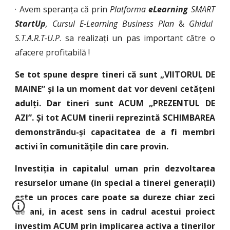
· Avem speranța că prin
Platforma
eLearning
SMART
S
tartUp
, Cursul E-Learning Business Plan
&
Ghidul
S.T.A.R.T-U.P
. sa realizați un pas important către o
afacere profitabilă !
Se tot spune despre tineri că sunt „VIITORUL DE
MAINE” și la un moment dat vor deveni cetățeni
adulți. Dar tineri sunt ACUM „PREZENTUL DE
AZI”. Și tot ACUM tinerii reprezintă SCHIMBAREA
demonstrându-și capacitatea de a fi membri
activi în comunitățile din care provin.
Investiția in capitalul uman prin dezvoltarea
resurselor umane (in special a tinerei generații)
este un proces care poate sa dureze chiar zeci
de ani, in acest sens in cadrul acestui proiect
investim ACUM prin implicarea activa a tinerilor