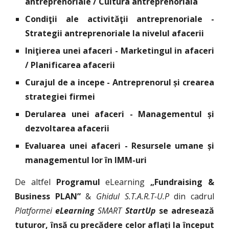
antreprenoriale / Cultura antreprenoriala
Condiţii ale activităţii antreprenoriale -
Strategii antreprenoriale la nivelul afacerii
Iniţierea unei afaceri
- Marketingul in afaceri
/ Planificarea afacerii
Curajul de a incepe - Antreprenorul și crearea
strategiei firmei
Derularea unei afaceri - Managementul și
dezvoltarea afacerii
Evaluarea unei afaceri - Resursele umane și
managementul lor în IMM-uri
De altfel
P
rogramul
eLearning
„Fundraising &
Business PLAN”
&
Ghidul S.T.A.R.T-U.P
din cadrul
Platformei
eLearning
SMART
S
tartUp
se adresează
tuturor, însă cu precădere celor aflați la început