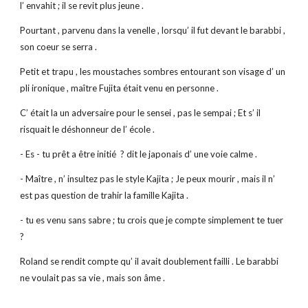
l’ envahit ; il se revit plus jeune .
Pourtant , parvenu dans la venelle , lorsqu’ il fut devant le barabbi ,
son coeur se serra .
Petit et trapu , les moustaches sombres entourant son visage d’ un
pli ironique , maître Fujita était venu en personne .
C’ était la un adversaire pour le sensei , pas le sempai ; Et s’ il
risquait le déshonneur de l’ école .
- Es - tu prêt a être initié ? dit le japonais d’ une voie calme .
- Maître , n’ insultez pas le style Kajita ; Je peux mourir , mais il n’
est pas question de trahir la famille Kajita .
- tu es venu sans sabre ; tu crois que je compte simplement te tuer
?
Roland se rendit compte qu’ il avait doublement failli . Le barabbi
ne voulait pas sa vie , mais son âme .