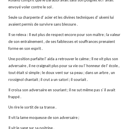
Roland comprit que le barabbi avait saisi son poignet et l’ avait
envoyé voler contre le sol .
Seule sa charpente d’ acier et les divines techniques d’ ukemi lui
avaient permis de survivre sans blessure .
Il se releva : Il eut plus de respect encore pour son maître ; la valeur
de son entraînement , de ses faiblesses et souffrances prenaient
forme en son esprit .
Une position parfaite l’ aida a retrouver le calme ; Il ne vit plus son
adversaire , il ne craignait plus pour sa vie ou l’ honneur de l’ école ,
tout était si simple ; le doux vent sur sa peau ; dans un arbre , un
rossignol chantait ; il crut a un satori ; il souriait .
Il croisa son adversaire en souriant ; il ne sut même pas s’ il avait
frappé .
Un rire le sortit de sa transe .
Il vit la lame moqueuse de son adversaire ;
Il vit le sang sur sa poitrine .