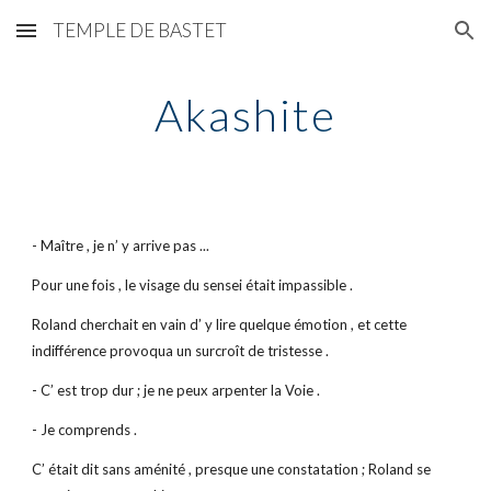
TEMPLE DE BASTET
Skip to main content
Skip to navigation
Akashite
- Maître , je n’ y arrive pas ...
Pour une fois , le visage du sensei était impassible .
Roland cherchait en vain d’ y lire quelque émotion , et cette
indifférence provoqua un surcroît de tristesse .
- C’ est trop dur ; je ne peux arpenter la Voie .
- Je comprends .
C’ était dit sans aménité , presque une constatation ; Roland se