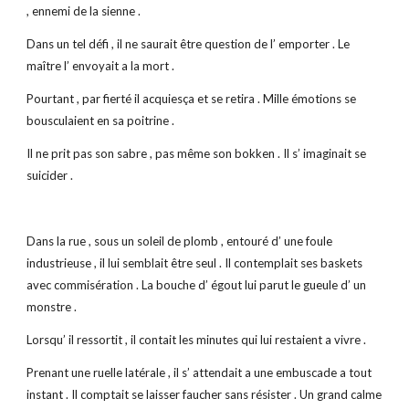
, ennemi de la sienne .
Dans un tel défi , il ne saurait être question de l’ emporter . Le
maître l’ envoyait a la mort .
Pourtant , par fierté il acquiesça et se retira . Mille émotions se
bousculaient en sa poitrine .
Il ne prit pas son sabre , pas même son bokken . Il s’ imaginait se
suicider .
Dans la rue , sous un soleil de plomb , entouré d’ une foule
industrieuse , il lui semblait être seul . Il contemplait ses baskets
avec commisération . La bouche d’ égout lui parut le gueule d’ un
monstre .
Lorsqu’ il ressortit , il contait les minutes qui lui restaient a vivre .
Prenant une ruelle latérale , il s’ attendait a une embuscade a tout
instant . Il comptait se laisser faucher sans résister . Un grand calme