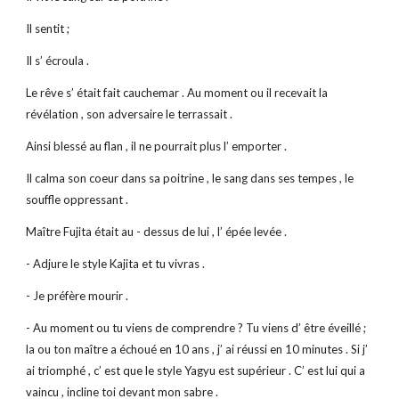
Il sentit ;
Il s’ écroula .
Le rêve s’ était fait cauchemar . Au moment ou il recevait la
révélation , son adversaire le terrassait .
Ainsi blessé au flan , il ne pourrait plus l’ emporter .
Il calma son coeur dans sa poitrine , le sang dans ses tempes , le
souffle oppressant .
Maître Fujita était au - dessus de lui , l’ épée levée .
- Adjure le style Kajita et tu vivras .
- Je préfère mourir .
- Au moment ou tu viens de comprendre ? Tu viens d’ être éveillé ;
la ou ton maître a échoué en 10 ans , j’ ai réussi en 10 minutes . Si j’
ai triomphé , c’ est que le style Yagyu est supérieur . C’ est lui qui a
vaincu , incline toi devant mon sabre .