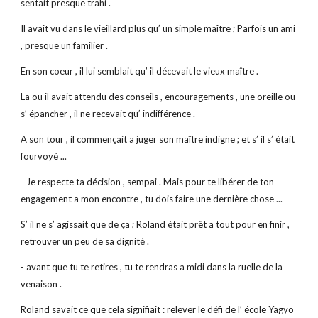
sentait presque trahi .
Il avait vu dans le vieillard plus qu’ un simple maître ; Parfois un ami
, presque un familier .
En son coeur , il lui semblait qu’ il décevait le vieux maître .
La ou il avait attendu des conseils , encouragements , une oreille ou
s’ épancher , il ne recevait qu’ indifférence .
A son tour , il commençait a juger son maître indigne ; et s’ il s’ était
fourvoyé ...
- Je respecte ta décision , sempai . Mais pour te libérer de ton
engagement a mon encontre , tu dois faire une dernière chose ...
S’ il ne s’ agissait que de ça ; Roland était prêt a tout pour en finir ,
retrouver un peu de sa dignité .
- avant que tu te retires , tu te rendras a midi dans la ruelle de la
venaison .
Roland savait ce que cela signifiait : relever le défi de l’ école Yagyo