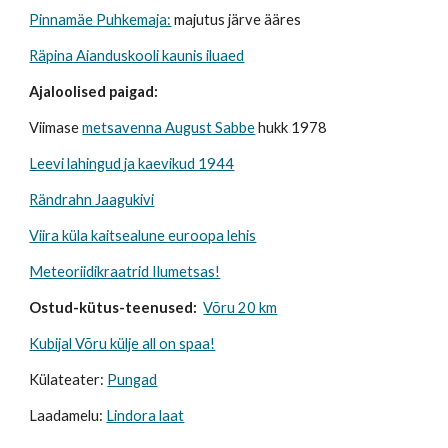
Pinnamäe Puhkemaja:
majutus järve ääres
Räpina Aianduskooli kaunis iluaed
Ajaloolised paigad:
Viimase
metsavenna August Sabbe
hukk 1978
Leevi lahingud ja kaevikud 1944
Rändrahn Jaagukivi
Viira küla kaitsealune euroopa lehis
Meteoriidikraatrid Ilumetsas!
Ostud-kütus-teenused:
Võru 20 km
Kubijal Võru külje all on spaa!
Külateater:
Pungad
Laadamelu:
Lindora laat