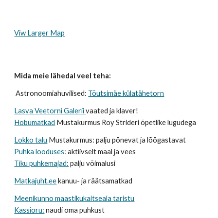
Viw Larger Map
Mida meie lähedal veel teha:
Astronoomiahuvilised:
Tõutsimäe külatähetorn
Lasva Veetorni Galerii
vaated ja klaver!
Hobumatkad
Mustakurmus Roy Strideri õpetlike lugudega
Lokko talu
Mustakurmus: palju põnevat ja lõõgastavat
Puhka looduses
: aktiivselt maal ja vees
Tiku puhkemajad:
palju võimalusi
Matkajuht.ee
kanuu- ja räätsamatkad
Meenikunno maastikukaitseala taristu
Kassioru:
naudi oma puhkust