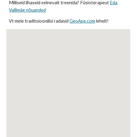
Milliseid lihaseid eelnevalt treenida? Füsioterapeut
Eda
Vallimäe nõuanded
Vt meie traditsioonilisi radasid
GeoApe.com
lehelt!