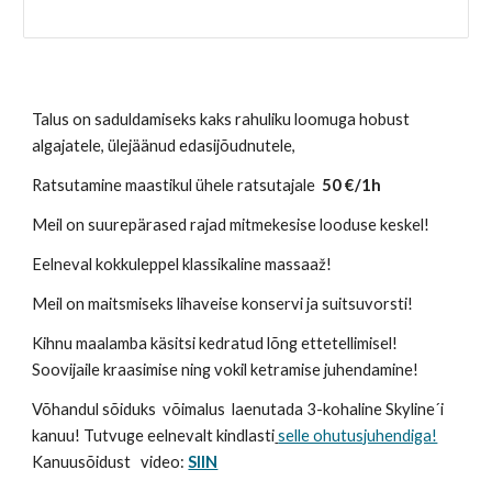
Talus on saduldamiseks kaks rahuliku loomuga hobust
algajatele, ülejäänud edasijõudnutele,
Ratsutamine maastikul ühele ratsutajale
50 €/1h
Meil on suurepärased rajad mitmekesise looduse keskel!
Eelneval kokkuleppel klassikaline massaaž!
Meil on maitsmiseks lihaveise konservi ja suitsuvorsti!
Kihnu maalamba käsitsi kedratud lõng ettetellimisel!
Soovijaile kraasimise ning vokil ketramise juhendamine!
Võhandul sõiduks võimalus laenutada 3-kohaline Skyline´i
kanuu! Tutvuge eelnevalt kindlasti
selle ohutusjuhendiga!
Kanuusõidust video:
SIIN