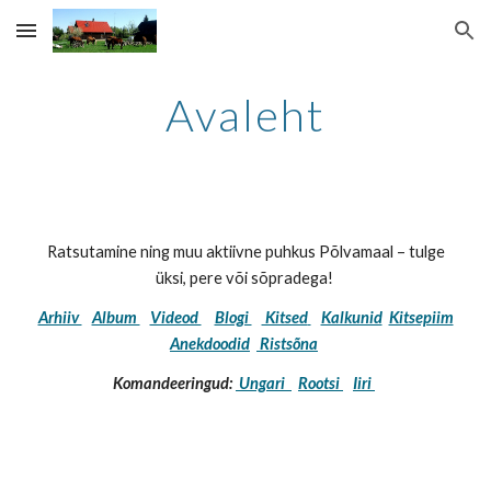
Skip to main content
Skip to navigation
Avaleht
Ratsutamine ning muu aktiivne puhkus Põlvamaal – tulge
üksi, pere või sõpradega!
Arhiiv
Album
Videod
Blogi
Kitsed
Kalkunid
Kitsepiim
Anekdoodid
Ristsõna
Komandeeringud:
Ungari
Rootsi
Iiri