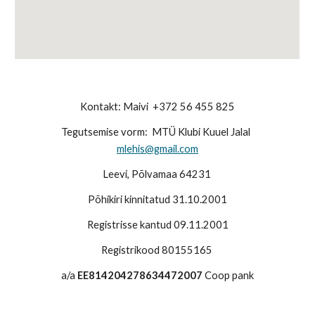
Kontakt: Maivi +372 56 455 825
Tegutsemise vorm: MTÜ Klubi Kuuel Jalal
mlehis@gmail.com
Leevi, Põlvamaa 64231
Põhikiri kinnitatud 31.10.2001
Registrisse kantud 09.11.2001
Registrikood 80155165
a/a
EE814204278634472007
Coop pank