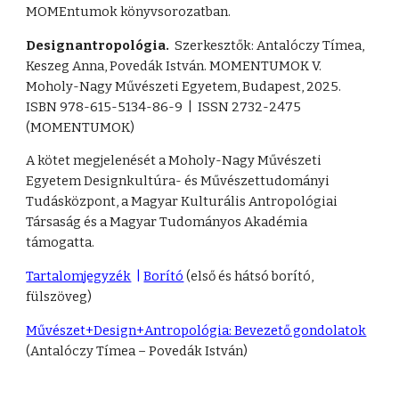
MOMEntumok könyvsorozatban.
Designantropológia.
Szerkesztők: Antalóczy Tímea,
Keszeg Anna, Povedák István. MOMENTUMOK V.
Moholy-Nagy Művészeti Egyetem, Budapest, 2025.
ISBN 978-615-5134-86-9 | ISSN 2732-2475
(MOMENTUMOK)
A kötet megjelenését a Moholy-Nagy Művészeti
Egyetem Designkultúra- és Művészettudományi
Tudásközpont, a Magyar Kulturális Antropológiai
Társaság és a Magyar Tudományos Akadémia
támogatta.
Tartalomjegyzék
|
Borító
(első és hátsó borító,
fülszöveg)
Művészet+Design+Antropológia: Bevezető gondolatok
(Antalóczy Tímea – Povedák István)