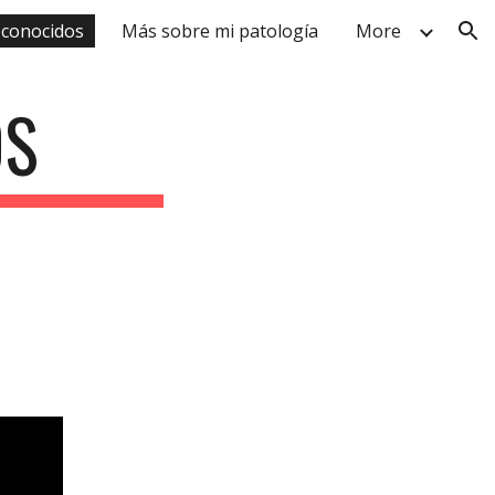
 conocidos
Más sobre mi patología
More
ion
OS