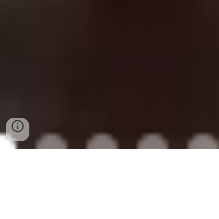
¡Bienvenid@ a mi página!
Me llamo Leslie Jiménez Palma, soy ella y
matemática, chilena, tengo 40 años (al 2023).
Soy
una persona activa a la que le gusta hacer