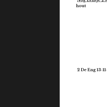
Nog Eentje 2
hout
2 De Eng 