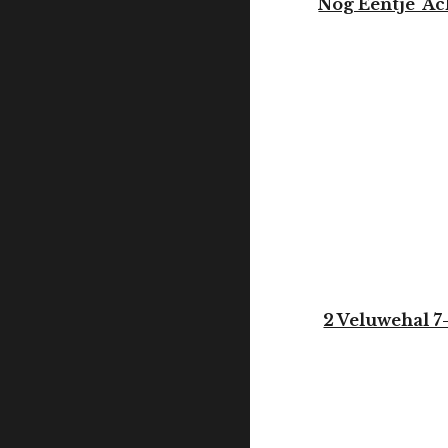
Nog Eentje Ac
A
2 Veluweha