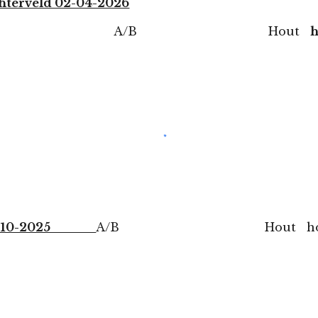
hterveld 02-04-2026
/B Hout
h
l 7-10-2025
A/B Hout hoogste