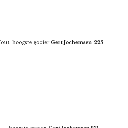
te gooier
Gert Jochemsen 225