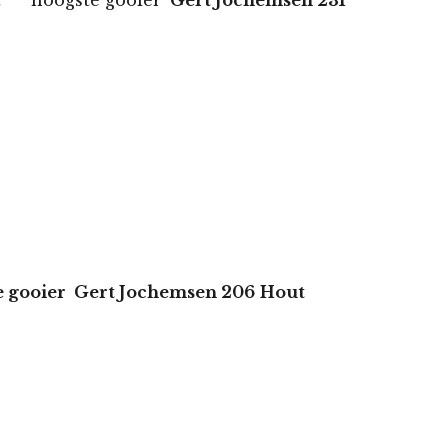
ste gooier
Gert Jochemsen 231
r Gert Jochemsen 206
Hout