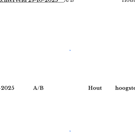
 Achterveld 29-10-2025
A/B Hout hoog
13-11-2025 A/B Hout hoogste gooie