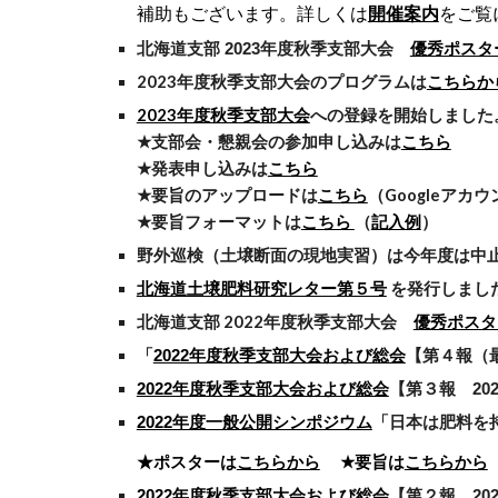
補助もございます。詳しくは
開催案内
をご覧
優秀ポスタ
北海道支部 2023年度秋季支部大会
2023年度秋季支部大会のプログラムは
こちらか
2023年度秋季支部大会
への登録を開始しました
★
支部会
・懇親会の参加申し込みは
こちら
★発表申し込みは
こちら
★要旨のアップロードは
こちら
（Googleアカ
★要旨フォーマットは
こちら
（
記入例
）
野外巡検（土壌断面の現地実習）
は今年度は中
北海道土壌肥料研究レター第５号
を発行しました（
北海道支部 202
2
年度秋季支部大会
優秀ポスタ
「
2022年度秋季支部大会および総会
【第４報（最終
2022年度秋季支部大会および総会
【第
３
報 20
2022年度一般公開シンポジウム
「日本は肥料を
★ポスターは
こちらから
★要旨は
こちらから
2022年度秋季支部大会および総会
【第２報 202