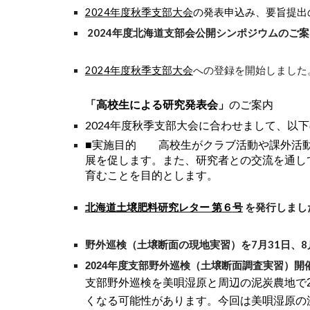
2024年度秋季支部大会
の発表申込み、要旨提出の
2024年度北海道支部会公開シンポジウムのご案内（202
202
4
年度秋季支部大会
への登録を開始しました
「
高校生による研究発表会」
のご案内
2024年度秋季支部大会に合わせまして、以
■実施目的 高校生がクラブ活動や課外活動
展を促します。また、研究者との交流を通し
育むことを目的とします。
北海道土壌肥料研究レター 第
６
号
を発行しまし
野外巡検（土壌断面の現地実習）
を
7
月
31
日、8
（土壌断面調査実習）開
2024年度支部野外巡検
支部野外巡検を美唄湿原と周辺の泥炭農地で2
くなる可能性があります。今回は美唄湿原の