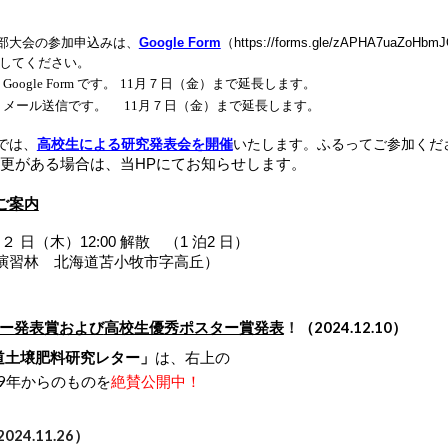
部大会の参加申込みは、
Google Form
（
https://forms.gle/zAPHA7uaZoHb
してください。
gle Form です。
11月７日（金）まで延長します。
← メール送信です。
11月７日（金）まで延長します。
では、
高校生による研究発表会を開催
いたします。ふるってご参加くだ
更がある場合は、当HPにてお知らせします。
ご案内
 ⽉２ ⽇（⽊）12:00 解散 （1 泊2 ⽇）
牧演習林 北海道苫小牧市字高丘）
ー発表賞
および
高校生優秀ポスター賞発表
！
（202
4
.12.
10
）
道土壌肥料研究レター」
は、右上の
9年からのもの
を
絶賛公開中！
202
4
.11.2
6
）