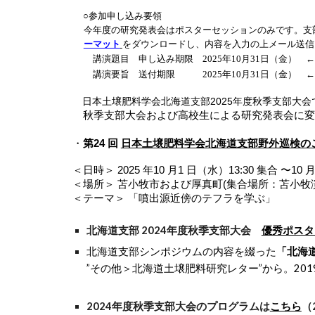
○参加申し込み要領
今年度の研究発表会はポスターセッションのみです。
支
ーマット
をダウンロードし、内容を入力の上メール送信
講演題目 申し込み期限 2025年10月31日（金） ← Goo
講演要旨 送付期限 2025年10月31日（金） 
日本土壌肥料学会北海道支部2025年度秋季支部大会
秋季支部大会および高校生による研究発表会に変
・
第24 回
⽇本⼟壌肥料学会北海道⽀部野外巡検の
＜⽇時＞ 2025 年10 ⽉1 ⽇（⽔）13:30 集合 〜10
＜場所＞ 苫小牧市および厚真町(集合場所：苫小
＜テーマ＞ 「噴出源近傍のテフラを学ぶ」
北海道支部 202
4
年度秋季支部大会
優秀ポスタ
北海道支部シンポジウムの内容を綴った
「
北海
”その他＞
北海道土壌肥料研究レター”から。201
202
4
年度秋季支部大会のプログラムは
こちら
（