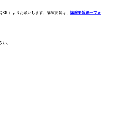
mJQX8
）よりお願いします。講演要旨は、
講演要旨統一フォ
さい。