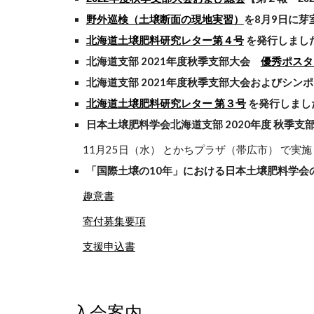
野外巡検（土壌断面の現地実習）
を8月9日に芽室
北海道土壌肥料研究レター第４号
を発行しました（
北海道支部 2021年度秋季支部大会
優秀ポスタ
北海道支部 2021年度秋季支部大会およびシンポジ
北海道土壌肥料研究レター 第３号
を発行しまし
日本土壌肥料学会北海道支部 2020年度 秋季
11月25日（水） とかちプラザ（帯広市） で実
「国際土壌の10年」における日本土壌肥料学会
趣意書
寄付募集要項
支援申込書
入会案内