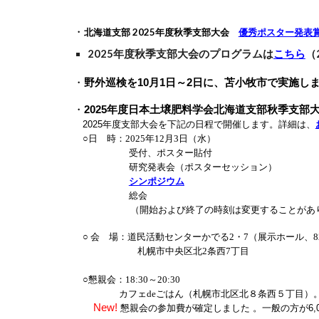
・
北海道支部 202
5
年度秋季支部大会
優秀ポスター発表
202
5
年度秋季支部大会のプログラムは
こちら
（
・
野外巡検を10月1日～2日に、苫小牧市で実施し
・
2025年度日本土壌肥料学会北海道支部秋季支部
2025年度支部大会を下記の日程で開催します。詳細は、
○
日 時：2025年12月3日（水）
受付、ポスター貼
研究発表会（ポスターセッション
シンポジウム
総会
（開始および終了の時刻は変更することがあ
○ 会 場：道民活動センターかでる2・7（展示ホール、8
札幌市中央区北2条西7丁目
○懇親会：18:30～20:30
カフェdeごはん（札幌市北区北８条西５丁目）
New!
懇親会の参加費が確定しました
。一般の方が6,