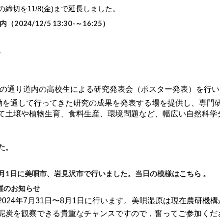
締切を11/8(金)まで延長しました。
4/12/5 13:30-～16:25）
。
下の通り道内の高校生による研究発表会（ポスター発表）を行
を通して行ってきた研究の成果を発表する場を提供し、専門
て土壌や植物生育、食料生産、環境問題など、幅広い自然科学
た。
月1日に
美唄市、岩見沢市
で行いました
。
当日の模様は
こちら
。
催のお知らせ
024年7月31日〜8月1日に行います。美唄湿原は現在農研機
泥炭を観察できる貴重なチャンスですので，奮ってご参加くだ