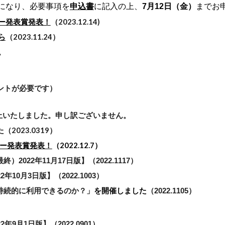
になり、必要事項を
申込書
に記入の上、
7月12日（金）
までお
ー発表賞発表！
（2023.12.
14)
ら
（2023.11.24）
。
ウントが必要です）
止いたしました。申し訳ございません。
2023.0319）
ー発表賞発表！
（202
2
.12.
7
）
）2022年11月17日版】（2022.1117）
22年
10
月
3
日版】（2022.
1003
）
持続的に利用できるのか？」
を開催しました
（2022.1
105
）
2年9月1日版】（2022.0901）