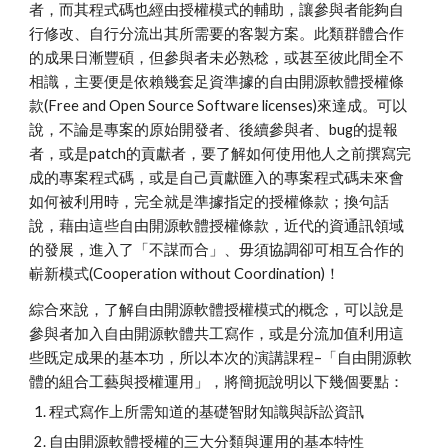
者，而其程式碼也經由授權模式的輔助，讓參與者能夠自
行修改、自行分流出其所需要的客製方案。此類群體合作
的成果日漸豐碩，但參與者未必熟稔，或甚至彼此間全不
相識，主要便是依賴幾套足資準據的自由開源軟體授權條
款(Free and Open Source Software licenses)來達成。可以
說，不論是專案的原始開發者、後續參與者、bug的提報
者，或是patch的貢獻者，要了解如何使用他人之前撰寫完
成的專案程式碼，或是自己貢獻匯入的專案程式碼未來會
如何被利用時，完全就是準據指定的授權條款；換句話
說，藉由這些自由開源軟體授權條款，近代的資通訊領域
的發展，進入了「不謀而合」、毋須協調卻可相互合作的
嶄新模式(Cooperation without Coordination)！
綜合來說，了解自由開源軟體授權模式的概念，可以說是
參與者加入自由開源軟體共工寫作，或是分流加值利用這
些既定成果的基本功，所以本次的演講課程–「自由開源軟
體的組合工藝與授權運用」，將簡扼說明以下幾個要點：
程式寫作上所需知道的基礎智財知識與訴訟資訊
自由開源軟體授權的三大分類與運用的基本特性