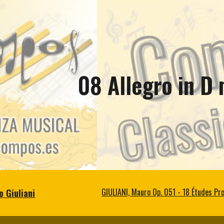
ip to main content
Skip to navigat
08 Allegro in D
 Giuliani
GIULIANI, Mauro Op. 051 - 18 Études Pr