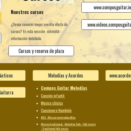
www.composguitar.in
Nuestros cursos
www.videos.composguita
¿Desea conocer mejor nuestra oferta de
cursos? En esta sección obtendrá
información detallada.
Cursos y reserva de plaza
ácticos
Melodías y Acordes
Compos Guitar Melodías
uitarra
Canción infantil
Música clásica
Cancionero Navideño
BSO - Música cinematográfica
Música tradicional - Melodías Folk - Folk music
- Traditional folk music