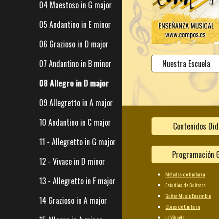
04 Maestoso in G major
05 Andantino in E minor
06 Grazioso in D major
Nuestra Escuela
07 Andantino in B minor
08 Allegro in D major
09 Allegretto in A major
10 Andantino in C major
Contenidos Did
11 - Allegretto in G major
Programación G
12 - Vivace in D minor
Métodos de Guitarra
13 - Allegretto in F major
Estudios de Guitarra
Guitar Music Ensemble
14 Grazioso in A major
Obras de Guitarra
La Vihuela