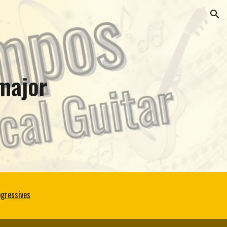
ion
 major
ogressives