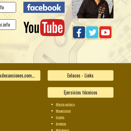
fo
r.info
www.acordesdecanciones.composguitar.es
Enlaces - Links
Ejercicios técnicos
Afina tu guitarra
Mecanismos
Escalas
Arpegios
Metrónomo