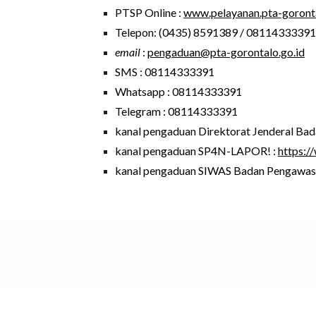
PTSP Online :
www.pelayanan.pta-goronta
Telepon: (0435) 8591389 / 08114333391
email
:
pengaduan@pta-gorontalo.go.id
SMS : 08114333391
Whatsapp : 08114333391
Telegram : 08114333391
kanal pengaduan Direktorat Jenderal B
kanal pengaduan SP4N-LAPOR! :
https:/
kanal pengaduan SIWAS Badan Pengawas