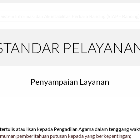
Sistem Informasi dan Akuntabilitas Perkara Banding (SIAP - Banding)
STANDAR PELAYANA
Penyampaian Layanan
ertulis atau lisan kepada Pengadilan Agama dalam tenggang wak
gumuman pemberitahuan putusan kepada yang berkepentingan;