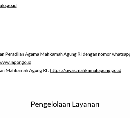
lo.go.id
adan Peradilan Agama Mahkamah Agung RI dengan nomor whatsa
/www.lapor.go.id
an Mahkamah Agung RI :
https://siwas.mahkamahagung.go.id
Pen
gelolaan
Layanan