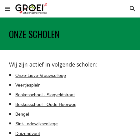
Skip to main content
Skip to navigation
ONZE SCHOLEN
Wij zijn actief in volgende scholen:
Onze-Lieve-Vrouwcollege
Veertjesplein
Boskesschool - Slagveldstraat
Boskesschool - Oude Heerweg
Bengel
Sint-Lodewijkscollege
Duizendvoet