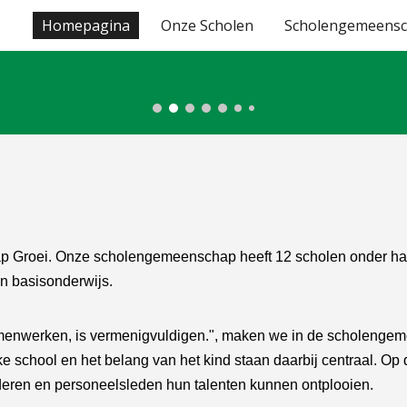
Homepagina
Onze Scholen
Scholengemeens
ip to main content
Skip to navigat
ap
Groei
. Onze scholengemeenschap heeft 12 scholen onder haa
n basisonderwijs.
 Samenwerken, is vermenigvuldigen.", maken we in de scholenge
 school en het belang van het kind staan daarbij centraal. Op
ren en personeelsleden hun talenten kunnen ontplooien.