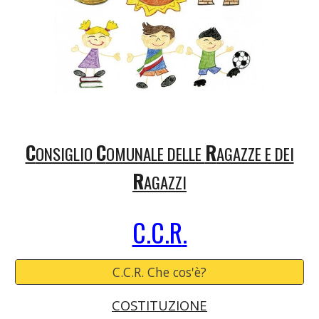
C
C
R
ONSIGLIO
OMUNALE DELLE
AGAZZE E DEI
R
AGAZZI
C.C.R
.
C.C.R. Che cos'è?
COSTITUZIONE