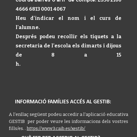
codi de barres o al nº de compte
:
4666 6813 0001 4067
Heu d'indicar el nom i el curs de
l'alumne.
Després podeu recollir els tiquets a la
secretaria de l'escola els dimarts i dijous
de 8 a 15
h.
INFORMACIÓ FAMÍLIES ACCÉS AL GESTIB:
A l'enllaç següent podeu accedir a l'aplicació educativa
GESTIB per poder veure les informacions dels vostres
fills/es. .
https://www3.caib.es/xestib/