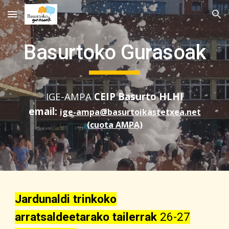
Skip to main content
Skip to navigation
Basurtoko Gurasoak
IGE-AMPA
CEIP Basurto HLHI
email:
ige-ampa@basurtoikastetxea.net
(cuota AMPA)
Jardunaldi trinkoko
arratsaldeetarako tailerrak
2
6
-2
7