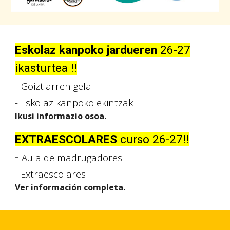
Eskolaz kanpoko jardueren
26-27
ikasturtea !!
-
Goiztiarren gela
- Eskolaz kanpoko ekintzak
Ikusi informazio osoa.
EXTRAESCOLARES
curso 26-27!!
-
Aula de madrugadores
- Extraescolares
Ver información completa.