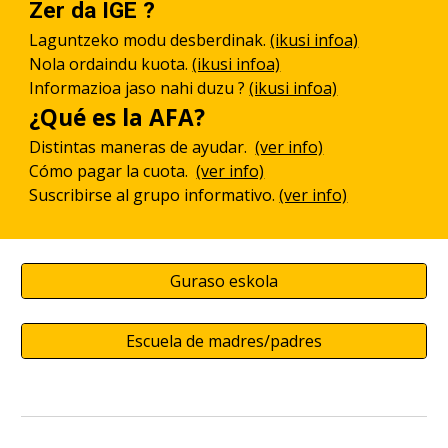
Zer da IGE ?
Laguntzeko modu desberdinak
.
(ikusi infoa)
Nola ordaindu kuota.
(ikusi infoa)
Informazioa jaso nahi duzu ?
(ikusi infoa)
¿Qué es la
AFA
?
Distintas maneras de ayudar.
(ver info)
Cómo pagar la cuota.
(ver info)
Suscribirse al grupo informativo.
(ver info)
Guraso eskola
Escuela de madres/padres