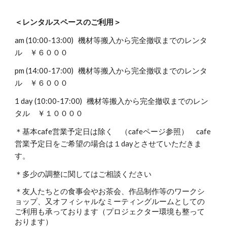
＜レンタルスペースのご利用＞
am (10:00-13:00) 機材等搬入から完全撤収までのレンタ
ル ￥６０００
p
m (
14
:
0
0-1
7
:
0
0) 機材等搬入から完全撤収までのレンタ
ル ￥６０００
1 day
(
10
:00-1
7
:
0
0) 機材等搬入から完全撤収までのレン
タル ￥
１０
０００
＊基本cafe営業予定日は除く （cafeページ参照） cafe
営業予定日をご希望の場合は１dayとさせていただきま
す。
＊多少の調整に関してはご相談ください
＊友人たちとの食事会やお茶会、作品制作等のワークシ
ョップ、又オフィシャルなミーティングルームとしての
ご利用
も
承っております（プロジェクター環境も整って
おります）