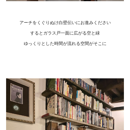
アーチをくぐりぬけ白壁
伝いに
お進みください
すると
ガラス戸一面
に広がる空と緑
ゆっくりとした
時間
が流れる
空間がそこに