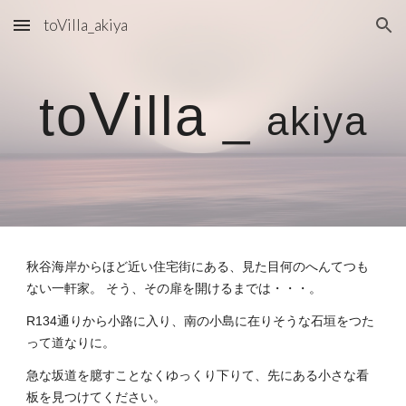
toVilla_akiya
Skip to main content
Skip to navigation
V
to
illa
_
akiya
秋谷海岸からほど近い住宅街にある、見た目何のへんてつも
ない一軒家。 そう、その扉を開けるまでは・・・。
R134通りから小路に入り、南の小島に在りそうな石垣をつた
って道なりに。
急な坂道を臆すことなくゆっくり下りて、先にある小さな看
板を見つけてください。