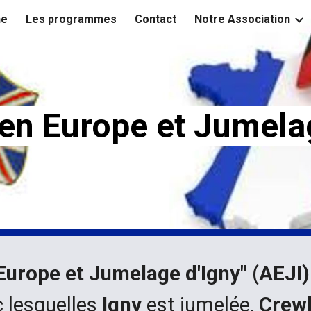
ne
Les programmes
Contact
Notre Association
ip to main content
Skip to navigat
en Europe et Jumela
Europe et Jumelage d'Igny" (AEJI
ec lesquelles
Igny
est jumelée,
Crew