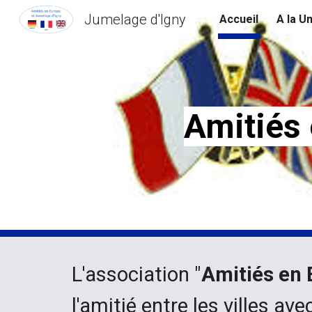
Jumelage d'Igny
Accueil
A la U
Sk
Amitiés 
L'association "
Amitiés en 
l'amitié entre les villes av