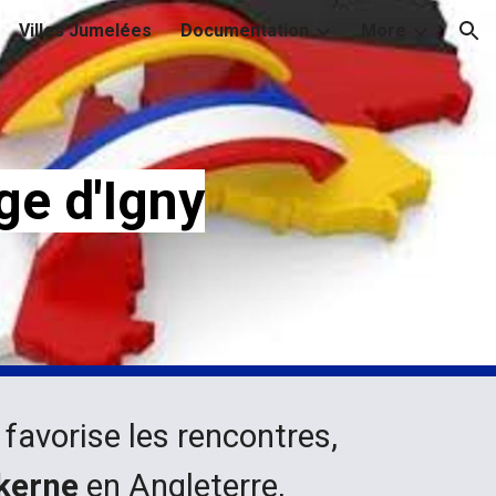
Villes Jumelées
Documentation
More
ion
ge d'Igny
)
favorise les rencontres,
kerne
en Angleterre,