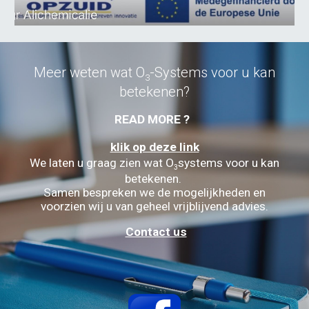
Meer weten wat O
-Systems voor u kan
3
betekenen?
READ MORE ?
klik op deze link
We laten u graag zien wat O
systems voor u kan
3
betekenen.
Samen bespreken we de mogelijkheden en
voorzien wij u van geheel vrijblijvend advies.
Contact us