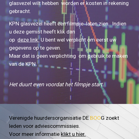
glasvezel wilt hebben worden er kosten in rekening
gebracht.
KPN glasvezel heeft een filmpje laten zien. Indien
u deze gemist heeft klik dan
op
deze link.
U bent wel verplicht om eerst uw
gegevens op te geven.
Maar dat is geen verplichting om gebruik te maken
van de KPN.
Het duurt even voordat het filmpje start.
Verenigde huurdersorganisatie DE
BOO
G zoekt
leden voor adviescommissies.
Voor meer informatie
klikt u hier.