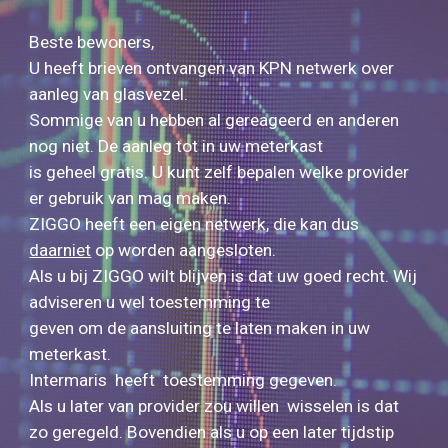
Beste bewoners,
U heeft brieven ontvangen van KPN netwerk over
aanleg van glasvezel.
Sommige van u hebben al gereageerd en anderen
nog niet. De aanleg tot in uw meterkast
is geheel gratis. U kunt zelf bepalen welke provider
er gebruik van mag maken.
ZIGGO heeft een eigen netwerk, die kan dus
daarniet
op worden aangesloten.
Als u bij ZIGGO wilt blijven is dat uw goed recht. Wij
adviseren u wel toestemming te
geven om de aansluiting te laten maken in uw
meterkast.
Intermaris heeft toestemming gegeven.
Als u later van provider zou willen wisselen is dat
zo geregeld. Bovendien als u op een later tijdstip