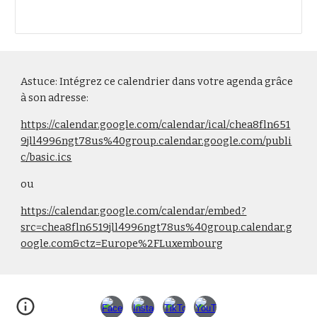
Astuce: Intégrez ce calendrier dans votre agenda grâce
à son adresse:
https://calendar.google.com/calendar/ical/chea8fln651
9jll4996ngt78us%40group.calendar.google.com/publi
c/basic.ics
ou
https://calendar.google.com/calendar/embed?
src=chea8fln6519jll4996ngt78us%40group.calendar.g
oogle.com&ctz=Europe%2FLuxembourg