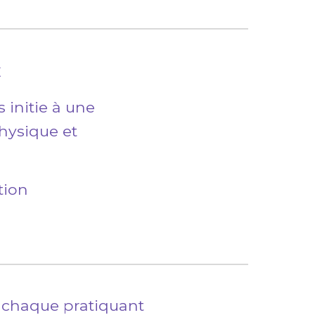
x
 initie à une
hysique et
tion
e chaque pratiquant