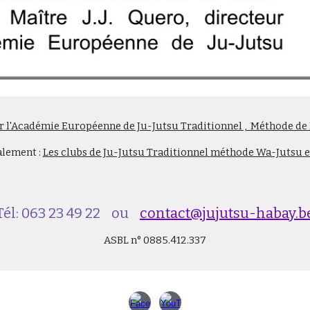
 l'Académie Européenne de Ju-Jutsu Traditionnel , Méthode de M
alement :
Les clubs de Ju-Jutsu Tra
ditionnel
méthode Wa-Jutsu e
Tél: 063 23 49 22 ou
contact@jujutsu-habay.b
ASBL n° 0885.412.337