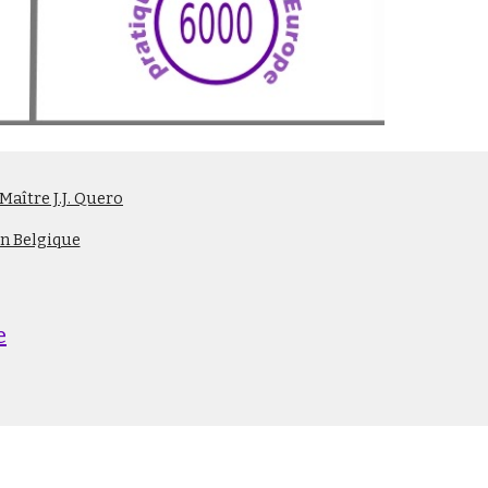
aître J.J. Quero
n Belgique
e