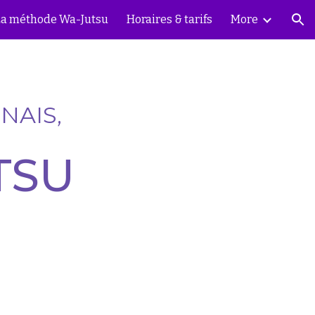
La méthode Wa-Jutsu
Horaires & tarifs
More
ion
NAIS
,
TSU