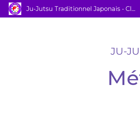
Ju-Jutsu Traditionnel Japonais - Club Habay-La-Neuve - Méthode Wa-Jutsu
Sk
JU-J
Mé