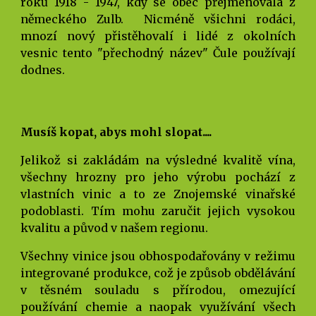
roků 1918 - 1947, kdy se obec přejmenovala z
německého Zulb. Nicméně všichni rodáci,
mnozí nový přistěhovalí i lidé z okolních
vesnic tento "přechodný název" Čule používají
dodnes.
Musíš kopat, abys mohl slopat....
Jelikož si zakládám na výsledné kvalitě vína,
všechny hrozny pro jeho výrobu pochází z
vlastních vinic a to ze Znojemské vinařské
podoblasti. Tím mohu zaručit jejich vysokou
kvalitu a původ v našem regionu.
Všechny vinice jsou obhospodařovány v režimu
integrované produkce, což je způsob obdělávání
v těsném souladu s přírodou, omezující
používání chemie a naopak využívání všech