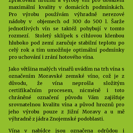
zpracování hroznů a výroby vín pro dosažení
maximální kvality v domácích podmínkách.
Pro výrobu používám výhradně nerezové
nádoby v objemech od 300 do 500 l. Šarže
jednotlivých vín se taktéž pohybují v tomto
rozmezí. Stoletý sklípek s cihlovou klenbou
hluboko pod zemí zaručuje stabilní teplotu po
celý rok a tím umožňuje optimální podmínky
pro uchování i zrání hotového vína.
Jako většina malých vinařů uvádím na trh vína s
označením Moravské zemské víno, což je z
důvodu, že vína neprošla složitým
certifikačním procesem, nicméně i toto
chráněné označení původu Vám zajišťuje
srovnatelnou kvalitu vína a původ hroznů pro
jeho výrobu pouze z Jižní Moravy a u mě
výhradně z jádra Znojemské podoblasti.
Vína v nabídce jsou označena odrůdou i