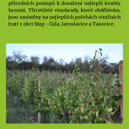
přírodních postupů k dosažení nejlepší kvality
hroznů. Třicetileté vinohrady, které obdělávám,
jsou umístěny na nejlepších polohách viničních
tratí v obci Slup - Čula, Jaroslavice a Tasovice.