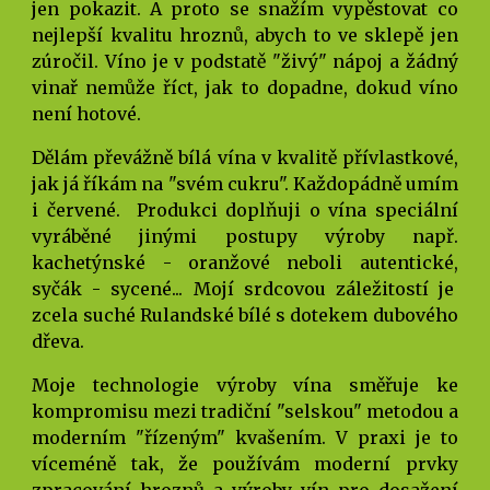
jen pokazit. A proto se snažím vypěstovat co
nejlepší kvalitu hroznů, abych to ve sklepě jen
zúročil. Víno je v podstatě "živý" nápoj a žádný
vinař nemůže říct, jak to dopadne, dokud víno
není hotové.
Dělám převážně bílá vína v kvalitě přívlastkové,
jak já říkám na "svém cukru". Každopádně umím
i červené. Produkci doplňuji o vína speciální
vyráběné jinými postupy výroby např.
kachetýnské - oranžové neboli autentické,
syčák - sycené... Mojí srdcovou záležitostí je
zcela suché Rulandské bílé s dotekem dubového
dřeva.
Moje technologie výroby vína směřuje ke
kompromisu mezi tradiční "selskou" metodou a
moderním "řízeným" kvašením. V praxi je to
víceméně tak, že používám moderní prvky