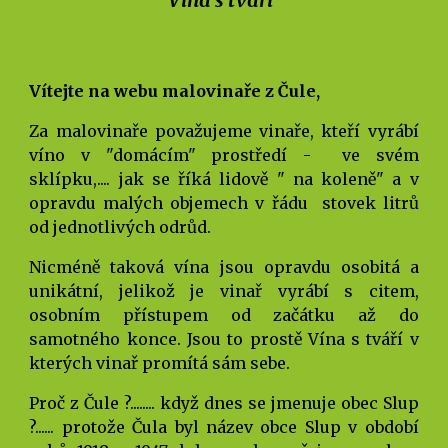
Vítejte na webu malovinaře z Čule,
Za malovinaře považujeme vinaře, kteří vyrábí
víno v "domácím" prostředí - ve svém
sklípku,.... jak se říká lidově " na koleně" a v
opravdu malých objemech v řádu stovek litrů
od jednotlivých odrůd.
Nicméně taková vína jsou opravdu osobitá a
unikátní, jelikož je vinař vyrábí s citem,
osobním přístupem od začátku až do
samotného konce. Jsou to prostě Vína s tváří v
kterých vinař promítá sám sebe.
Proč z Čule ?........ když dnes se jmenuje obec Slup
?...... protože Čula byl název obce Slup v období