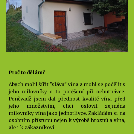
Proč to dělám?
Abych mohl šířit "slávu" vína a mohl se podělit s
jeho milovníky o to potěšení při ochutnávce.
Poněvadž jsem dal přednost kvalitě vína před
jeho množstvím, chci oslovit zejména
milovníky vína jako jednotlivce. Zakládám si na
osobním přístupu nejen k výrobě hroznů a vína,
ale i k zákazníkovi.