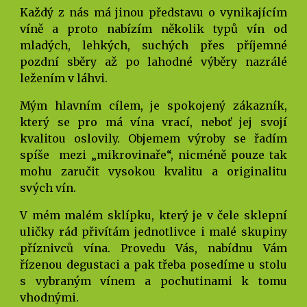
Každý z nás má jinou představu o vynikajícím
víně a proto nabízím několik typů vín od
mladých, lehkých, suchých přes příjemné
pozdní sběry až po lahodné výběry nazrálé
ležením v láhvi.
Mým hlavním cílem, je spokojený zákazník,
který se pro má vína vrací, neboť jej svojí
kvalitou oslovily. Objemem výroby se řadím
spíše mezi „mikrovinaře“, nicméně pouze tak
mohu zaručit vysokou kvalitu a originalitu
svých vín.
V mém malém sklípku, který je v čele sklepní
uličky rád přivítám jednotlivce i malé skupiny
příznivců vína. Provedu Vás, nabídnu Vám
řízenou degustaci a pak třeba posedíme u stolu
s vybraným vínem a pochutinami k tomu
vhodnými.