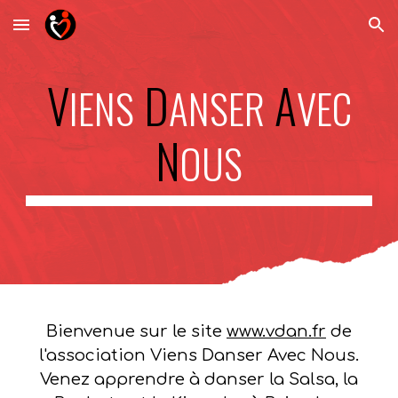
Skip to main content
Skip to navigation
V
D
A
IENS
ANSER
VEC
N
OUS
Bienvenue sur le site
www.vdan.fr
de
l'association Viens Danser Avec Nous.
Venez apprendre à danser la Salsa, la