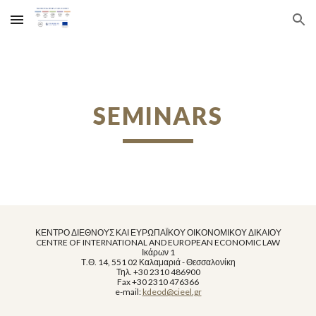
Skip to main content
Skip to navigation
SEMINARS
ΚΕΝΤΡΟ ΔΙΕΘΝΟΥΣ ΚΑΙ ΕΥΡΩΠΑΪΚΟΥ ΟΙΚΟΝΟΜΙΚΟΥ ΔΙΚΑΙΟΥ
CENTRE OF INTERNATIONAL AND EUROPEAN ECONOMIC LAW
Ικάρων 1
Τ.Θ. 14, 551 02 Καλαμαριά - Θεσσαλονίκη
Τηλ. +30 2310 486900
Fax +30 2310 476366
e-mail: 
kdeod@cieel.gr