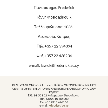
Πανεπιστήμιο Frederick
Γιάννη Φρειδερίκου 7, 
Παλλουριώτισσα, 1036,  
Λευκωσία, Κύπρος
 Τηλ. +357 22 394394
Φαξ +357 22 438234
e-mail: 
law.ck
@
frederick.ac.cy
ΚΕΝΤΡΟ ΔΙΕΘΝΟΥΣ ΚΑΙ ΕΥΡΩΠΑΪΚΟΥ ΟΙΚΟΝΟΜΙΚΟΥ ΔΙΚΑΙΟΥ
CENTRE OF INTERNATIONAL AND EUROPEAN ECONOMIC LAW
Ικάρων 1
Τ.Θ. 14, 551 02 Καλαμαριά - Θεσσαλονίκη
Τηλ. +30 2310 486900
Fax +30 2310 476366
e-mail: 
kdeod@cieel.gr