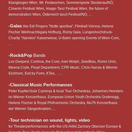
Klangbogen Wien, Wr. Festwochen, Sommerspiele Stockerau/NÖ,
Clownin Festival Wien, Image-Tanz Festival Wien, the future of
demonstration Wien, Österreich tanzt Festival/NÖ, ....
-
Galas
like Edi Fingers "Notte sportiva", Filmball Vienna, Helene
Fischer Weihnachtsgala Hofburg, Romy Gala, Lungenhochdruck-
Charity "Atemlos" Kaiserwiese, U-Bahn opening Events of Wien-Com,
…
-Rock&Pop
Bands
Los Deepest, Coshiva, the Core, Axel Wolph, Zweitfrau, Ronni Urini,
Meena Cryle, Floyd Department, CPR-Music, Chris Harras & Werner
Eichhorn, Exit by Form, KTee, …..
-Classical Music Performances
Peter Kupfer/
Jose Carreras & local Tour Orchestras, Johannes Heesters
im Wiener Konzerthaus, European Union Youth Orchestra Grafenegg,
Helene Fischer & Royal Philharmonic Orchestra, MuTh Konzerthaus
der Wiener Sängerknaben.....
-Tour technician on sound, lights, video
for Theaterperformances
with the US-Artist Zachary Oberzan Europe &