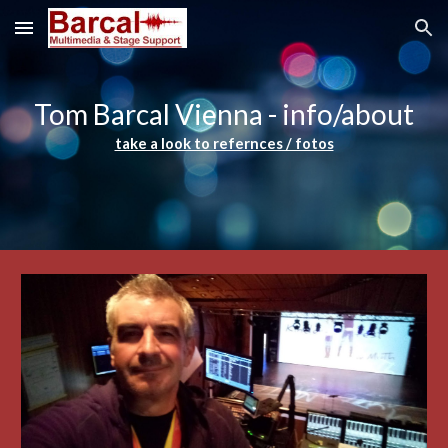
Skip to main content
Skip to navigation
Tom Barcal Vienna -
info/about
take a look to refernces / fotos