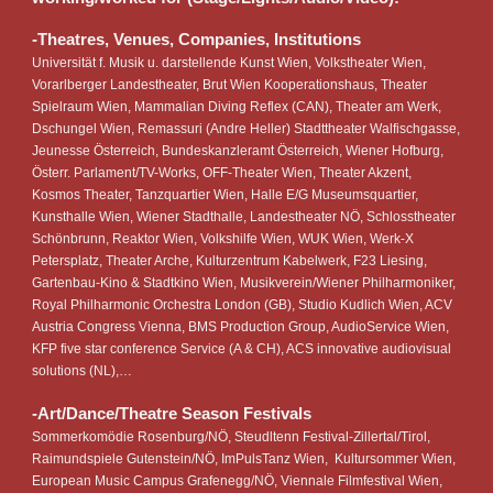
-
Theatres, Venues, Companies, Institutions
Universität f. Musik u. darstellende Kunst Wien, Volkstheater Wien,
Vorarlberger Landestheater, Brut Wien Kooperationshaus, Theater
Spielraum Wien, Mammalian Diving Reflex (CAN), Theater am Werk,
Dschungel Wien, Remassuri (Andre Heller) Stadttheater Walfischgasse,
Jeunesse Österreich, Bundeskanzleramt Österreich, Wiener Hofburg,
Österr. Parlament/TV-Works, OFF-Theater Wien, Theater Akzent,
Kosmos Theater, Tanzquartier Wien,
Halle E/G Museumsquartier,
Kunsthalle Wien, Wiener Stadthalle, Landestheater NÖ, Schlosstheater
Schönbrunn, Reaktor Wien, Volkshilfe Wien, WUK Wien,
Werk-X
Petersplatz, Theater Arche, Kulturzentrum Kabelwerk, F23 Liesing,
Gartenbau-Kino & Stadtkino Wien
,
Musikverein/Wiener Philharmoniker,
Royal Philharmonic Orchestra London (GB), Studio Kudlich Wien, ACV
Austria Congress Vienna, BMS Production Group, AudioService Wien,
KFP five star conference Service (A & CH), ACS innovative audiovisual
solutions (NL),…
-Art/Dance/Theatre Season Festivals
Sommerkomödie Rosenburg/NÖ,
Steudltenn Festival
-
Zillertal/Tirol,
Raimundspiele Gutenstein
/NÖ
, Im
PulsTanz Wien,
Kultursommer Wien,
European Music Campus Grafenegg/NÖ, Viennale Filmfestival Wien,