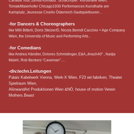
Canada Tour, Zenita Komads "Schachoper" Kunsthalle Wien,
Tomak/Maierhofer Chicago1930 Performances Kunsthalle am
Karlsplatz, Jeunesse Cinello Österreich Gastspieltouren...
-for Dancers & Choreographers
like Milli Bitterli, Doris Stelzer/D, Nicola Berndt Caccivio + Age Company
Wien, the University of Music and
Performing Arts...
-for Comedians
like Andrea Händler, Dolores Schmidinger, E&A „4nach40“ ,
Nadja
Maleh,
Rob Beckers “Caveman”.....
-div.techn.Leitungen
Palais Kabelwerk Vienna, Werk-X Wien, F23 wir.fabriken, Theater
Spielraum Wien,
AliineandArt Produktionen Wien &NÖ, house of motion Verein
Mothers.Beast