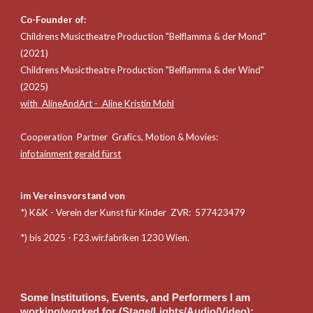
Co-Founder of:
Childrens Musictheatre Production "Belflamma & der Mond"
(2021)
Childrens Musictheatre Production "Belflamma & der
Wind
"
(2025)
with AlineAndArt - Aline Kristin Mohl
Cooperation Partner Grafics, Motion & Movies:
infotainment gerald fürst
im Vereinsvorstand von
*)
K&K - Verein der Kunst für Kinder ZVR: 577423479
*) bis 2025 - F23.wir.fabriken 1230 Wien.
Some Institutions, Events, and Performers I am
working/worked
for (Stage/Lights/Audio/Video)
: