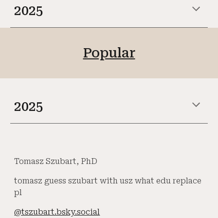
202
5
Popular
2025
Tomasz Szubart, PhD
tomasz guess szubart with usz what edu replace
pl
@tszubart.bsky.social