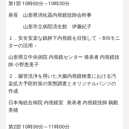
第1部 10時00分～10時30分
座長 山形県消化器内視鏡技師会幹事
山形市立病院済生館 伊藤紀子
１．安全安楽な鎮静下内視鏡を目指して －BISモニ
ターの活用－
山形県立中央病院 内視鏡センター 発表者 内視鏡技
師 小野恵美子
２．腸管洗浄を用いた大腸内視鏡検査における汚
染拡大予防対策の実態調査とオリジナルパンツの
作成
日本海総合病院 内視鏡室 発表者 内視鏡技師 鵜殿
美穂
第2部 10時30分～11時00分