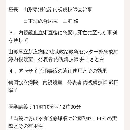
座長 山形県消化器内視鏡技師会幹事
日本海総合病院 三浦 修
３．内視鏡止血術直後に急変し死亡に至った事例
を通して
山形県立新庄病院 地域救命救急センター外来放射
線内視鏡室 発表者 内視鏡技師 井上さとみ
４．アセサイド消毒液の適正使用とその効果
鶴岡協立病院 内視鏡室 発表者 内視鏡技師 武田
陽子
医学講義：11時10分～12時00分
「当院における食道静脈瘤の治療戦略：EISLの実
際とその有用性」