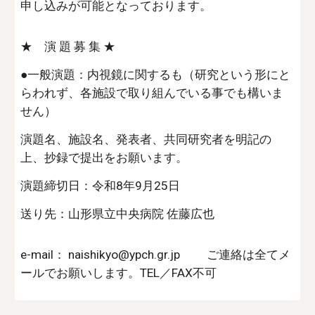
申し込みが可能となっております。
★ 演 題 募 集 ★
●一般演題：内視鏡に関するも（研究という形にと
らわれず、各施設で取り組んでいる事でも構いま
せん）
演題名、施設名、発表者、共同研究者を明記の
上、抄録で提出をお願います。
演題締切日：令和8年9月25日
送り先：山形県立中央病院 佐藤広也
e-mail： naishikyo@ypch.gr.jp ご連絡は全てメ
ールでお願いします。TEL／FAX不可