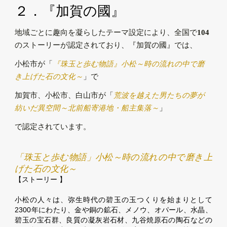
２．『加賀の國』
地域ごとに趣向を凝らしたテーマ設定により、全国で
104
のストーリーが認定されており、『加賀の國』では、
小松市が「
『珠玉と歩む物語』小松～時の流れの中で磨
き上げた石の文化～
」で
加賀市、小松市、白山市が「
荒波を越えた男たちの夢が
紡いだ異空間～北前船寄港地・船主集落～
」
で認定されています。
「
珠玉と歩む物語」小松～時の流れの中で磨き上
げた石の文化～
【
ストーリー 】
小松の人々は、弥生時代の碧玉の玉つくりを始まりとして
2300年にわたり、金や銅の鉱石、メノウ、オパール、水晶、
碧玉の宝石群、良質の凝灰岩石材、九谷焼原石の陶石などの