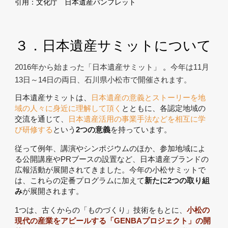
引用：文化庁 日本遺産パンフレット
３．日本遺産サミットについて
2016年から始まった「日本遺産サミット」
 。
今年は11月
13日～14日の両日、石川県小松市で開催されます。
日本遺産サミットは、
日本遺産の意義とストーリーを地
域の人々に身近に理解して頂く
とともに、各認定地域の
交流を通じて、
日本遺産活用の事業手法などを相互に学
び研修する
という
2つの意義
を持っています。
従って例年、講演やシンポジウムのほか、参加地域によ
る公開講座やPRブースの設置など、日本遺産ブランドの
広報活動が展開されてきました。今年の小松サミットで
は、これらの定番プログラムに加えて
新たに2つの取り組
み
が展開されます。
1つは、古くからの「ものづくり」技術をもとに、
小松の
現代の産業をアピールする「GENBAプロジェクト」の開