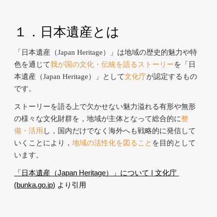
１．日本遺産とは
「日本遺産（Japan Heritage）」は地域の歴史的魅力や特
色を通じて
我が国の文化・伝統を語るストーリー
を「日
本遺産（Japan Heritage）」として
文化庁
が認定するもの
です。
ストーリーを語る上で欠かせない魅力溢れる有形や無形
の様々な文化財群を，地域が主体となって総合的に
整
備・活用
し，国内だけでなく海外へも戦略的に発信して
いくことにより，
地域の活性化を図ること
を目的として
います。
「日本遺産（Japan Heritage）」について | 文化庁 
(bunka.go.jp)
 より引用