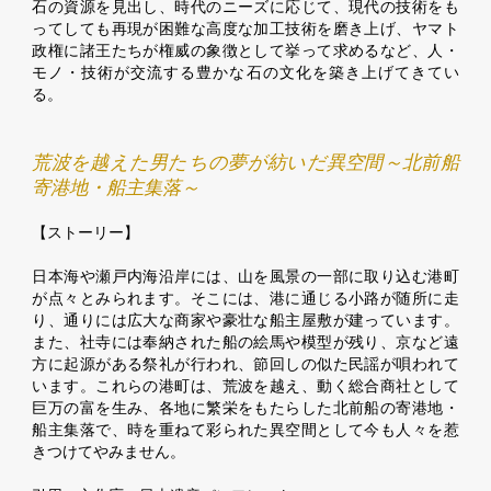
石の資源を見出し、時代のニーズに応じて、現代の技術をも
ってしても再現が困難な高度な加工技術を磨き上げ、ヤマト
政権に諸王たちが権威の象徴として挙って求めるなど、人・
モノ・技術が交流する豊かな石の文化を築き上げてきてい
る。
荒波を越えた男たちの夢が紡いだ異空間～北前船
寄港地・船主集落～
【ストーリー】
日本海や瀬戸内海沿岸には、山を風景の一部に取り込む港町
が点々とみられます。そこには、港に通じる小路が随所に走
り、通りには広大な商家や豪壮な船主屋敷が建っています。
また、社寺には奉納された船の絵馬や模型が残り、京など遠
方に起源がある祭礼が行われ、節回しの似た民謡が唄われて
います。これらの港町は、荒波を越え、動く総合商社として
巨万の富を生み、各地に繁栄をもたらした北前船の寄港地・
船主集落で、時を重ねて彩られた異空間として今も人々を惹
きつけてやみません。