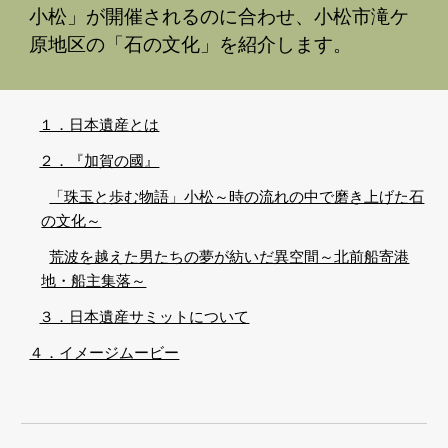
小松」が開催されるのに合わせ、小松市滝ケ
原地区の「石の文化」を紹介します。
１．日本遺産とは
２．『加賀の國』
「珠玉と歩む物語」小松～時の流れの中で磨き上げた石
の文化～
荒波を越えた男たちの夢が紡いだ異空間～北前船寄港
地・船主集落～
３．日本遺産サミットについて
４．イメージムービー