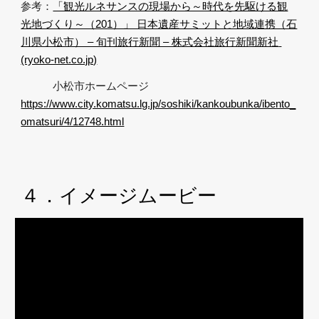
参考：
「観光ルネサンスの現場から～時代を先駆ける観
光地づくり～（201）」 日本遺産サミットと地域連携（石
川県小松市） – 旬刊旅行新聞 – 株式会社旅行新聞新社 
(ryoko-net.co.jp)
　　　小松市ホームページ　
https://www.city.komatsu.lg.jp/soshiki/kankoubunka/ibento_
omatsuri/4/12748.html
４．イメージムービー