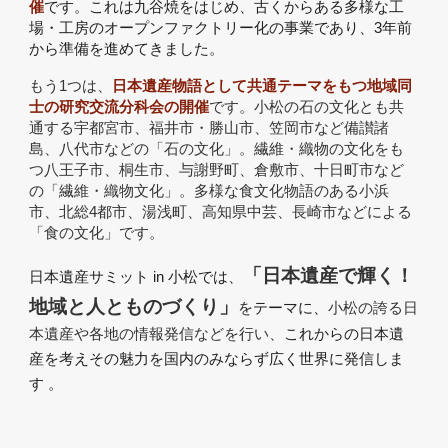
催
です
。これは九谷焼をはじめ、古くからある多様な工
場・工房のオープンファクトリー化の事業であり、3年前
から準備を進めてきました。
もう1つは、
日本遺産物語として共通テーマをもつ地域同
士の研究交流分科会の開催
です。小松の石の文化とも共
通する宇都宮市、福井市・勝山市、笠岡市など備讃諸
島、八代市などの「石の文化」。繊維・織物の文化をも
つ八王子市、桐生市、与謝野町、倉敷市、十日町市など
の「繊維・織物文化」。多様な食文化物語のある小浜
市、北総4都市、湯浅町、高知県中芸、長崎市などによる
「食の文化」です。
「日本遺産で輝く！
日本遺産サミット in 小松では、
地域と人とものづくり」
をテーマに、
小松の誇る日
本遺産や各地の情報発信などを行
い
、
これからの日本遺
産を考えその魅力を国内のみならず広く世界に発信しま
す 。