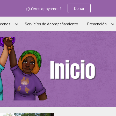
Donar
¿Quieres apoyarnos?
ip to main content
Skip to navigat
cenos
Servicios de Acompañamiento
Prevención