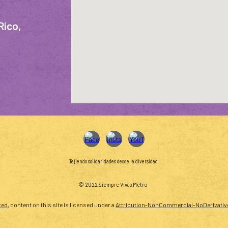
Rico,
Tejiendo solidaridades desde la diversidad.
© 2022 Siempre Vivas Metro
ted
, content on this site is licensed unde
r a
Attribution-NonCommercial-NoDerivatives