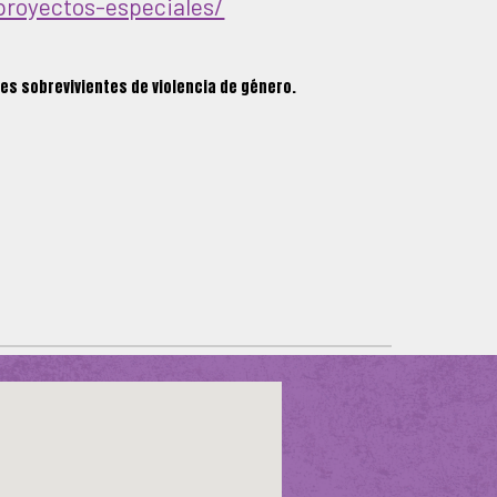
proyectos-especiales/
es sobrevivientes de violencia de género.