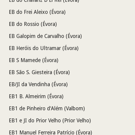
EB do Chafariz D'El Rei (Évora)
EB do Frei Aleixo
(Évora)
EB do Rossio (Évora)
EB Galopim de Carvalho
(Évora)
EB Heróis do Ultramar
(Évora)
EB S Mamede
(Évora)
EB São S. Giesteira
(Évora)
EB/JI da Vendinha
(Évora)
EB1 B. Almeirim
(Évora)
EB1 de Pinheiro d'Além (Valbom)
EB1 e JI do Prior Velho (Prior Velho)
EB1 Manuel Ferreira Patrício
(Évora)