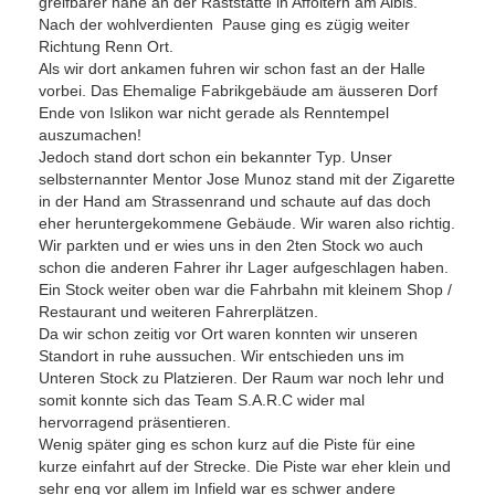
greifbarer nähe an der Raststätte in Affoltern am Albis.
Nach der wohlverdienten Pause ging es zügig weiter
Richtung Renn Ort.
Als wir dort ankamen fuhren wir schon fast an der Halle
vorbei. Das Ehemalige Fabrikgebäude am äusseren Dorf
Ende von Islikon war nicht gerade als Renntempel
auszumachen!
Jedoch stand dort schon ein bekannter Typ. Unser
selbsternannter Mentor Jose Munoz stand mit der Zigarette
in der Hand am Strassenrand und schaute auf das doch
eher heruntergekommene Gebäude. Wir waren also richtig.
Wir parkten und er wies uns in den 2ten Stock wo auch
schon die anderen Fahrer ihr Lager aufgeschlagen haben.
Ein Stock weiter oben war die Fahrbahn mit kleinem Shop /
Restaurant und weiteren Fahrerplätzen.
Da wir schon zeitig vor Ort waren konnten wir unseren
Standort in ruhe aussuchen. Wir entschieden uns im
Unteren Stock zu Platzieren. Der Raum war noch lehr und
somit konnte sich das Team S.A.R.C wider mal
hervorragend präsentieren.
Wenig später ging es schon kurz auf die Piste für eine
kurze einfahrt auf der Strecke. Die Piste war eher klein und
sehr eng vor allem im Infield war es schwer andere