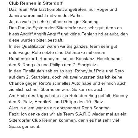
Club Rennen in Sitterdorf
Das Team War fast komplett angetreten, nur Roger und
Jamiro waren nicht mit von der Partie.
Ja, es war ein sehr schöner sonniger Sonntag.
Das Punkte System der Sitterdorfer war sehr gut, denn es
hiess Angriff Angriff Angriff und keine Fehler sind erlaubt, den
diese wurden bitter bestraft.
In der Qualifikation waren wir als ganzes Team sehr gut
unterwegs, Reto setzte eine Duftmarke mit einem
Rundenrekord. Rooney mit seiner Konstanz Henrik nahm
den 6. Rang ein und Philipp den 7. Startplatz.
In den Finalläufen sah es so aus: Ronny Auf Pole und Reto
auf dem 2. Startplatz, doch wir zwei wussten das ich keine
Chance gegen Reto‘s schnelles Auto habe und er mich auch
ziemlich schnell überholen wird. So kam es auch.
Am Ende des Tages hatte sich Reto den Sieg geholt, Rooney
den 3. Platz, Henrik 6. und Philipp den 10. Platz.
Alles in allem war es ein entspannter Renn Sonntag.
Fazit: Ich denke das wir als Team S.A.R.C wieder mal an ein
Sitterdorfer Club Rennen kommen, denn es hat sehr viel
Spass gemacht.