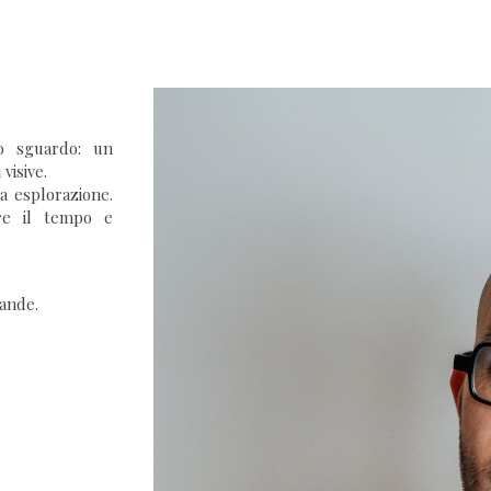
ip to main content
Skip to navigat
o sguardo: un
visive.
a esplorazione.
re il tempo e
ande.