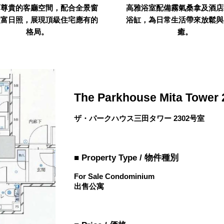
而尊貴的客廳空間，配合全景窗
高雅浴室配備霧氣桑拿及酒店
豐富日照，展現頂級住宅應有的
浴缸，為日常生活帶來放鬆與
格局。
癒。
The Parkhouse Mita Tower 
ザ・パークハウス三田タワー 2302号室
■ Property Type / 物件種別
For Sale Condominium
出售公寓