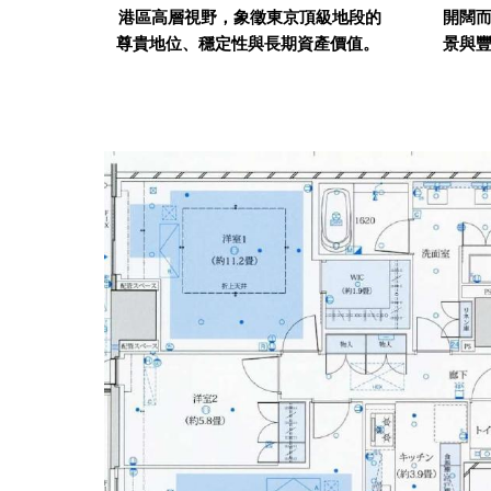
港區高層視野，象徵東京頂級地段的
開闊
尊貴地位、穩定性與長期資產價值。
景與