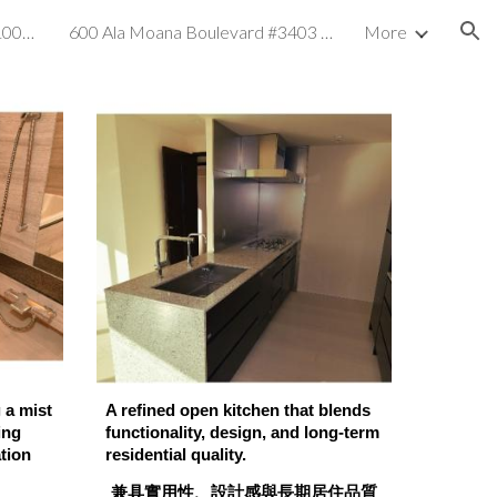
1238 Ala Moana Boulevard #1005 Honolulu, HI 96814
600 Ala Moana Boulevard #3403 Honolulu, HI 96813
More
ion
 a mist
A refined open kitchen that blends
ing
functionality, design, and long-term
ation
residential quality.
兼具實用性、設計感與長期居住品質