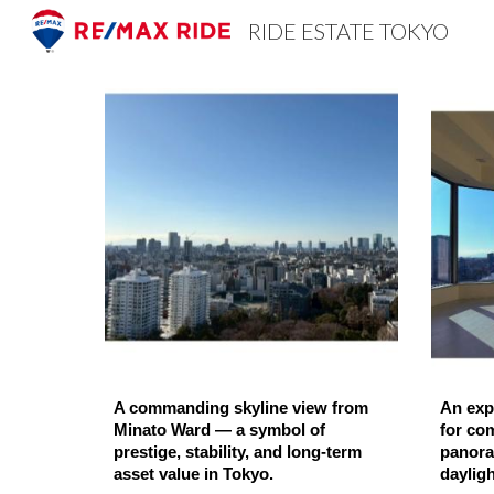
RIDE ESTATE TOKYO
Sk
A commanding skyline view from
An exp
Minato Ward — a symbol of
for co
prestige, stability, and long-term
panora
asset value in Tokyo.
dayligh