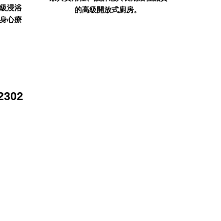
級浸浴
的高級開放式廚房。
身心療
2302