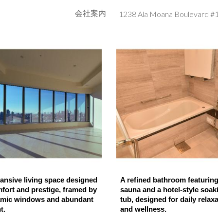
会社案内
ip to main content
Skip to navigat
ansive living space designed
A refined bathroom featuring
mfort and prestige, framed by
sauna and a hotel-style soak
mic windows and abundant
tub, designed for daily relax
t.
and wellness.