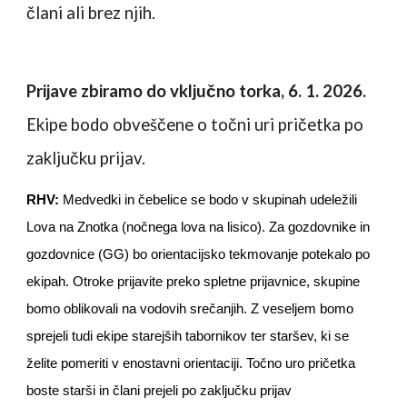
člani ali brez njih.
Prijave zbiramo do vključno torka, 6. 1. 2026.
Ekipe bodo
obveščene o točni uri pričetka po
zaključku prijav.
RHV:
Medvedki in čebelice se bodo v skupinah udeležili
Lova na Znotka (nočnega lova na lisico). Z
a gozdovnike in
gozdovnice (GG) bo orientacijsko tekmovanje potekalo po
ekipah. Otroke prijavite preko spletne prijavnice, skupine
bomo oblikovali na vodovih srečanjih. Z veseljem bomo
sprejeli tudi ekipe starejših tabornikov ter staršev, ki se
želite pomeriti v enostavni orientaciji. Točno uro pričetka
boste starši in člani prejeli po zaključku prijav