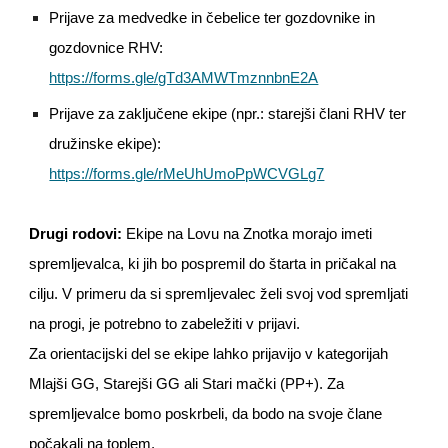
Prijave za medvedke in čebelice ter gozdovnike in
gozdovnice RHV:
https://forms.gle/gTd3AMWTmznnbnE2A
Prijave za zaključene ekipe (npr.: starejši člani RHV ter
družinske ekipe):
https://forms.gle/rMeUhUmoPpWCVGLg7
Drugi rodovi:
Ekipe na Lovu na Znotka morajo imeti
spremljevalca, ki jih bo pospremil do štarta in pričakal na
cilju. V primeru da si spremljevalec želi svoj vod spremljati
na progi, je potrebno to zabeležiti v prijavi.
Za orientacijski del se ekipe lahko prijavijo v kategorijah
Mlajši GG, Starejši GG ali Stari mački (PP+). Za
spremljevalce bomo poskrbeli, da bodo na svoje člane
počakali na toplem.