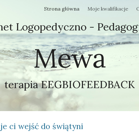
Strona główna
Moje kwalifikacje
O
ip to main content
Skip to navigat
net Logopedyczno - Pedagog
Mewa
terapia EEGBIOFEEDBACK
e ci wejść do świątyni 