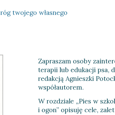
próg twojego własnego 
Zapraszam osoby zainte
terapii lub edukacji psa, d
redakcją Agnieszki Potocki
współautorem.
W rozdziale „Pies w szkole
i ogon” opisuję cele, zale