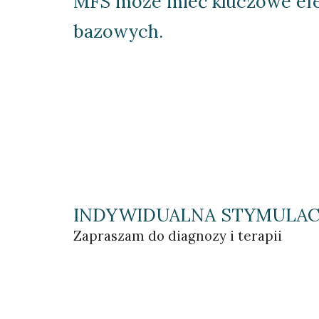
MFS może mieć kluczowe efek
bazowych.
INDYWIDUALNA STYMULACJ
Zapraszam do diagnozy i terapii