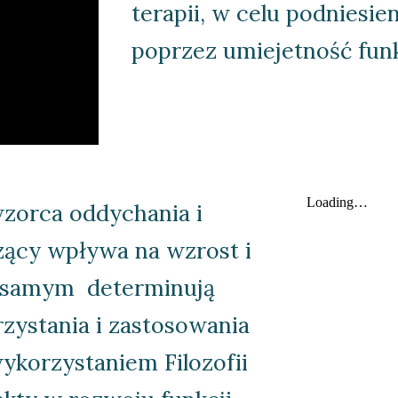
terapii, w celu podniesien
poprzez umiejetność fun
orca oddychania i 
zący wpływa na wzrost i 
 samym  determinują 
zystania i zastosowania 
korzystaniem Filozofii 