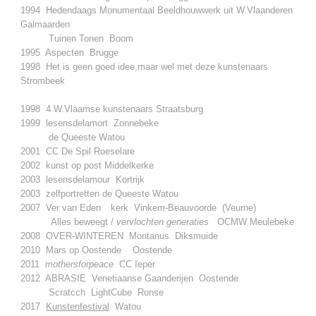
1994 Hedendaags Monumentaal Beeldhouwwerk uit W.Vlaanderen
Galmaarden
Tuinen Tonen Boom
1995 Aspecten Brugge
1998 Het is geen goed idee,maar wel met deze kunstenaars
Strombeek
1998 4 W.Vlaamse kunstenaars Straatsburg
1999 lesensdelamort Zonnebeke
de Queeste Watou
2001 CC De Spil Roeselare
2002 kunst op post Middelkerke
2003 lesensdelamour Kortrijk
2003 zelfportretten de Queeste Watou
2007 Ver van Eden
kerk Vinkem-Beauvoorde (Veurne)
Alles beweegt /
vervlochten generaties
OCMW Meulebeke
2008 OVER-WINTEREN Montanus Diksmuide
2010 Mars op Oostende Oostende
2011
mothersforpeace
CC Ieper
2012 ABRASIE Venetiaanse Gaanderijen Oostende
Scratcch LightCube Ronse
2017
Kunstenfestival
Watou