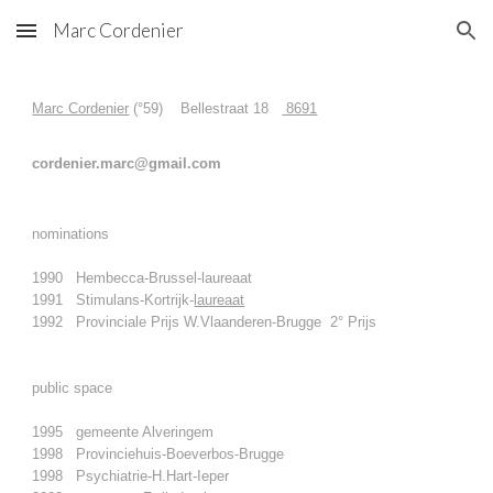
Marc Cordenier
Skip to main content
Skip to navigation
Marc Cordenier
(°59) Bellestraat 18
8691
cordenier.marc@gmail.com
nominations
1990 Hembecca-Brussel-laureaat
1991 Stimulans-Kortrijk-
laureaat
1992 Provinciale Prijs W.Vlaanderen-Brugge 2° Prijs
public space
1995 gemeente Alveringem
1998 Provinciehuis-Boeverbos-Brugge
1998 Psychiatrie-H.Hart-Ieper