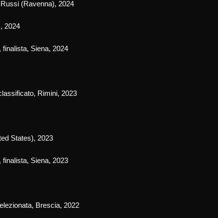
, Russi
(
Ravenna), 2024
), 2024
,
finalista
,
Siena, 202
4
lassificato,
Rimini, 2023
ted States), 2023
, finalista
,
Siena, 202
3
elezionata
, Brescia, 2022