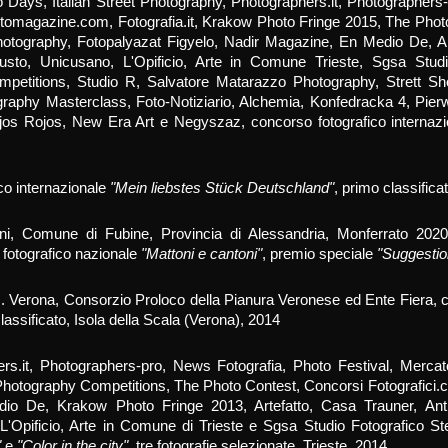
o Days, Italian Street Photography, Photographers.it, Photographers-
tomagazine.com, Fotografia.it, Krakow Photo Fringe 2015, The Phot
Photography, Fotopalyazat Figyelo, Nadir Magazine, En Medio De, Ar
usto, Unicusano, L'Opificio, Arte in Comune Trieste, Sgsa Stud
petitions, Studio R, Salvatore Matarazzo Photography, Strett Sho
graphy Masterclass, Foto-Notiziario, Alchemia, Konfedracka 4, Pi
jos Rojos, New Era Art e Negyszaz, concorso fotografico internaz
co internazionale
"Mein liebstes Stück Deutschland"
, primo classifi
i, Comune di Fubine, Provincia di Alessandria, Monferrato 2020
fotografico nazionale
"Mattoni e cantoni"
, premio speciale
"Suggestio
.I. Verona, Consorzio Proloco della Pianura Veronese ed Ente Fiera, 
lassificato, Isola della Scala (Verona), 2014
rs.it, Photographers-pro, News Fotografia, Photo Festival, Mercat
, Photography Competitions, The Photo Contest, Concorsi Fotografici.
dio De, Krakow Photo Fringe 2013, Artefatto, Casa Trauner, Ant
L'Opificio, Arte in Comune di Trieste e Sgsa Studio Fotografico St
"
e
"Color in the city"
, tre fotografie selezionate, Trieste, 2014