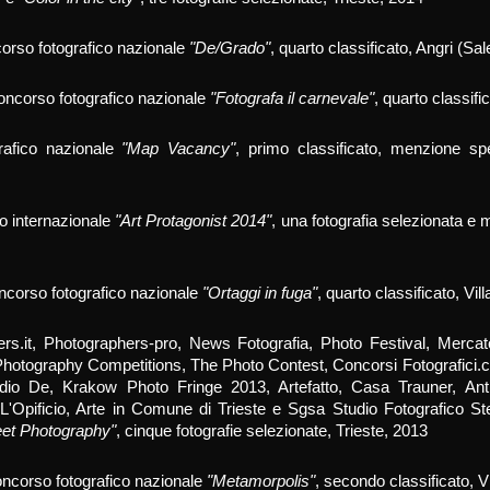
corso fotografico nazionale
"De/Grado"
, quarto classificato, Angri (Sa
oncorso fotografico nazionale
"Fotografa il carnevale"
, quarto classif
rafico nazionale
"Map Vacancy"
, primo classificato, m
enzione sp
co internazionale
"Art Protagonist 2014"
, una fotografia selezionata e 
oncorso fotografico nazionale
"Ortaggi in fuga"
, quarto classificato, Vi
rs.it, Photographers-pro, News Fotografia, Photo Festival, Mercat
, Photography Competitions, The Photo Contest, Concorsi Fotografici.
dio De, Krakow Photo Fringe 2013, Artefatto, Casa Trauner, Ant
L'Opificio, Arte in Comune di Trieste e Sgsa Studio Fotografico St
eet Photography"
, cinque fotografie selezionate, Trieste, 2013
oncorso fotografico nazionale
"Metamorpolis"
, secondo classificato, V