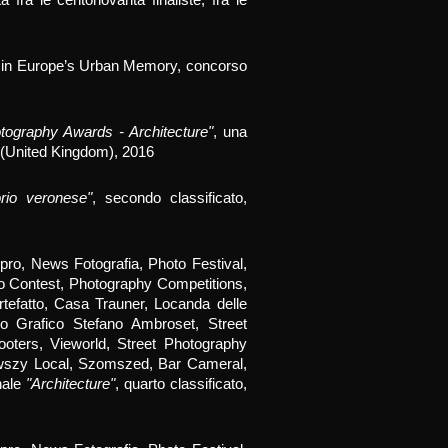
a fra le centonovanta finaliste, fra le
ury in Europe’s Urban Memory, concorso
ography Awards - Architecture"
, una
(United Kingdom), 201
6
torio veronese"
, secondo classificato,
pro, News Fotografia, Photo Festival,
o Contest, Photography Competitions,
tefatto, Casa Trauner, Locanda delle
io Grafico Stefano Ambroset, Street
oters, Vieworld, Street Photography
erwszy Local, Szomszed, Bar Cameral,
nale
"Architecture"
, quarto classificato,