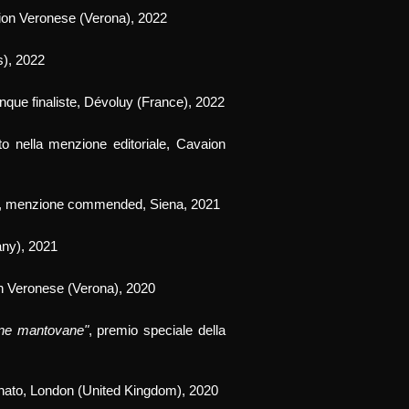
ion Veronese
(Verona)
, 2022
es), 2022
nque finaliste
, Dévoluy (France), 2022
to nella
menzione editoriale
, Cavaion
, menzio
ne commended,
Siena, 2021
any), 2021
on Veronese (Verona), 2020
agne mantovane"
, premio speciale della
onato, London (
United Kingdom), 2020