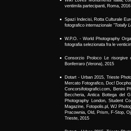
Wiki Loves Monuments Italia, co
ventimila partecipanti, Roma, 2016
Spazi Indecisi, Rotta Culturale Eu
fotografico internazionale
"Totally L
W.P.O. - World Photography Organi
fotografia selezionata fra le ventic
Consorzio Proloc
o Le risorgive 
Bonferraro (Verona), 2015
Dotart - Urban 2015, Trieste Phot
Mercato Fotografico, Doc! Docpho
Concorsifotografici.com, Benini 
Beccheria, Antica Bottega del G
Photography London, Student Com
Magazine, Fotopolis.pl, WJ Photo
Pracownia, Old, Prism, F-Stop, O
Trieste, 2015