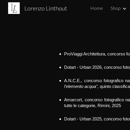
Lorenzo Linthout
Home
Shop
Sk
ProViaggi Architettura
, concorso fo
Dotart - Urban 202
6
, concorso foto
A.N.C.E., concorso fotografico na
l’elemento acqua
",
quinto classific
Amarcort
, concorso fotografico na
tutte le categorie
, Rimini, 202
5
Dotart - Urban 202
5
, concorso foto