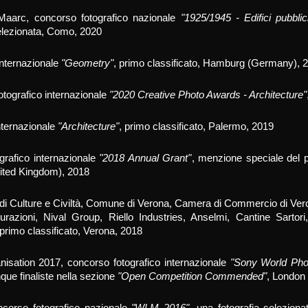
Maarc,
concorso fotografico
nazionale
"1925/1945 - Edifici pubblici
selezionata, Como, 2020
internazionale
"Geometry"
, primo classificato, Hamburg (Germany), 
otografico internazionale
"2020 Creative Photo Awards - Architecture"
nternazionale
"Architecture"
, primo classificato, Palermo, 2019
rafico internazionale
"2018 Annual Grant"
, menzione speciale del p
nited Kingdom), 2018
 di Culture e Civiltà, Comune di Verona, Camera di Commercio di Vero
icurazioni, Nival Group, Riello Industries, Anselmi, Cantine Sart
 primo classificato, Verona, 2018
sation 2017, concorso fotografico internazionale
"Sony World Phot
nque finaliste
nella sezione
"Open Competition Commended"
, London