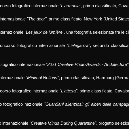
corso fotografico internazionale
"L'armonia",
primo classificato
, Cava
internazionale
"
The door
"
, primo classificato, New York (United Stat
nternazionale
"Les jeux de lumière",
una fotografia selezionata fra le ci
oncorso fotografico internazionale
"L'eleganza"
, secondo classifica
otografico internazionale
"2021 Creative Photo Awards - Architecture"
internazionale
"Minimal Notions"
, primo classificato, Hamburg (Germ
corso fotografico internazionale
"L'attesa"
, primo classificato, Cavai
o fotografico nazionale
"Guardiani silenziosi: gli alberi delle camp
co internazionale
"Creative Minds During Quarantine"
, progetto selezi