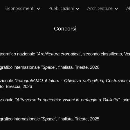
Riconoscimenti
Pubblicazioni
Architecture
A
ip to main content
Skip to navigat
Concorsi
tografico
nazionale
"
Architettura cromatica
"
,
secondo classificato, Ve
grafico internazionale
"Space"
, finalista, Trieste, 202
6
zionale
"FotografiAMO il futuro - Obiettivo sull'edilizia,
Costruzioni e
ato
, Brescia, 202
6
zionale
"Attraverso lo specchio: visioni in omaggio a Giulietta",
prim
grafico internazionale
"Space"
,
finalista, Trieste, 202
5