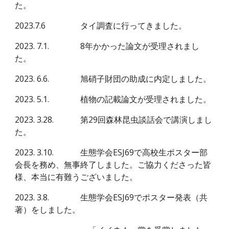
た。
2023.7.6
タイ調査に行ってきました。
2023.
7
.
1
.
8年かかった論文が受理されまし
た。
2023.
6
.
6
.
旭硝子財団
の助成に内定しました。
2023. 5.1.
植物の記載論文が受理されました。
2023.
3
.
28
.
第29回森林昆虫談話会で講演しまし
た。
202
3
.
3
.
10
.
生態学会ESJ69で高校生ポスター部
会長を務め、無事終了しました
。ご協力くださった皆
様、本当に有難うございました。
202
3
.
3
.
8
.
生態学会ESJ69でポスター発表（共
著
）をしました。