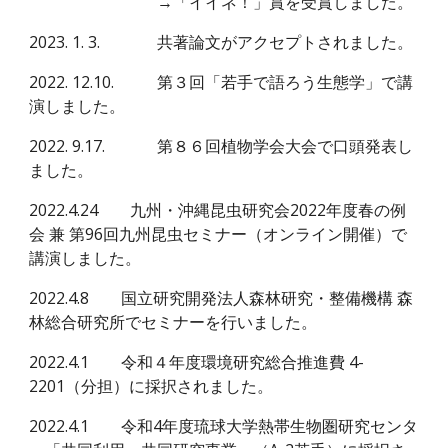
→「イイネ！」賞を受賞しました。
202
3
.
1
.
3
.
共著論文がアクセプトされました。
202
2
.
12
.
10
.
第３回「若手で語ろう生態学」
で
講
演
しました
。
202
2
.
9
.
17
.
第８６回植物学会大会で口頭発表し
ました。
2022.4.24
九州・沖縄昆虫研究会2022年度春の例
会 兼 第96回九州昆虫セミナー（オンライン開催）で
講演しました。
2022.4.8
国立研究開発法人森林研究・整備機構 森
林総合研究所でセミナーを行いました。
2022.4.1 令和４年度環境研究総合推進費
4-
2201（分担）に採択されました。
2022.4.1
令和4年度琉球大学熱帯生物圏研究センタ