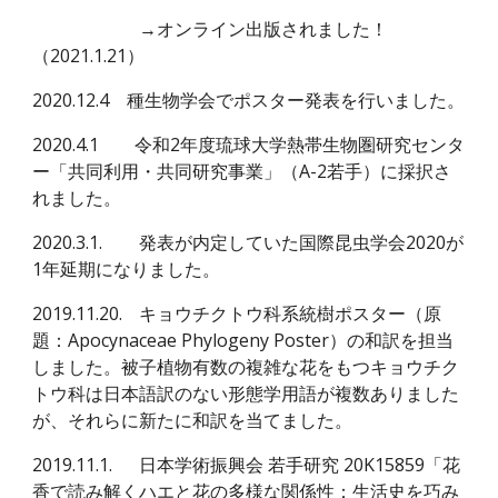
→オンライン出版されました！
（2021.1.21）
2020.12.4 種生物学会でポスター発表を行いました。
202
0
.4.1 令和2年度琉球大学熱帯生物圏研究センタ
ー「共同利用・共同研究事業」（A-2若手）に採択さ
れました。
2020.3.1.
発表が内定していた国際昆虫学会2020が
1年延期になりました。
2019.11.20.
キョウチクトウ科系統樹ポスター（原
題：Apocynaceae Phylogeny Poster）の和訳を担当
しました。被子植物有数の複雑な花をもつキョウチク
トウ科は日本語訳のない形態学用語が複数ありました
が、それらに新たに和訳を当てました。
2019.11.1.
日本学術振興会 若手研究 20K15859「花
香で読み解くハエと花の多様な関係性：生活史を巧み