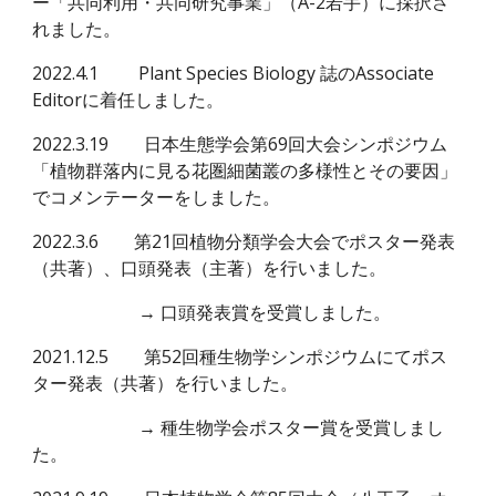
ー「共同利用・共同研究事業」（A-2若手）に採択さ
れました。
2022.4.1
Plant Species Biology 誌のAssociate
Editorに着任しました。
2022.3.19
日本生態学会第69回大会シンポジウム
「植物群落内に見る花圏細菌叢の多様性とその要因」
でコメンテーターをしました。
2022.3.6
第21回植物分類学会大会でポスター発表
（共著）、口頭発表（主著）を行いました。
→ 口頭発表賞を受賞しました。
2021.12.5
第52回種生物学シンポジウムにてポス
ター発表（共著）を行いました。
→
種生物学会ポスター賞を
受賞しまし
た。