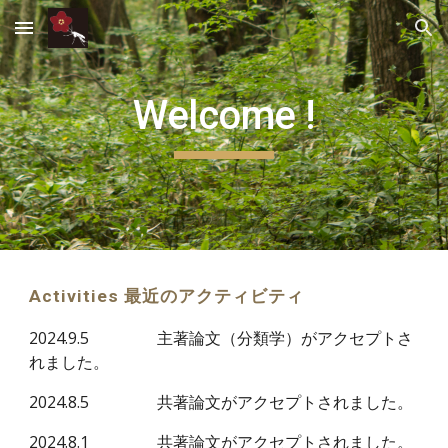
Skip to main content
Skip to navigation
Welcome !
Activities 最近のアクティビティ
2024.
9
.5
主著論文（分類学）がアクセプトさ
れました。
2024.8.5
共著論文がアクセプトされました。
2024.8.
1
共著論文がアクセプトされました。