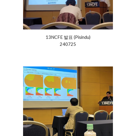
13NCFE 발표 (
Pisindu
)
240725