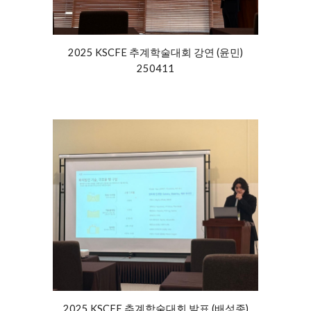
2025 KSCFE 추계학술대회
강연
(
윤민
)
25041
1
2025 KSCFE 추계학술대회
발표 (
배성종
)