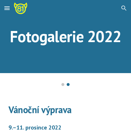
Skip to main content
Skip to navigation
Fotogalerie 202
2
Vánoční
 výprava
9
.–
11
. 
prosince 
2022