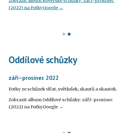
Zobrazit album 
Roverské schůzky: září–prosinec
(2022) na FotkyGoogle →
Oddílové 
schůzky
září–prosinec 2022
Fotky ze 
schůzek vlčat, světlušek, skautů a skautek
.
Zobrazit album 
Oddílové
 schůzky: září–prosinec 
(2022) na FotkyGoogle →